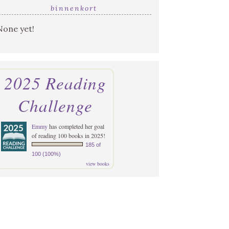
binnenkort
None yet!
2025 Reading
Challenge
Emmy
has completed her goal
of reading 100 books in 2025!
185 of
100 (100%)
view books