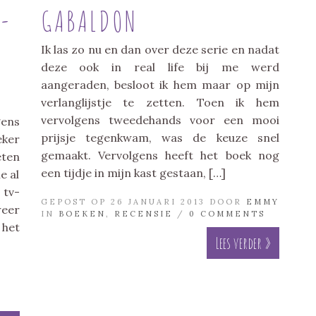
R-
GABALDON
Ik las zo nu en dan over deze serie en nadat
deze ook in real life bij me werd
aangeraden, besloot ik hem maar op mijn
verlanglijstje te zetten. Toen ik hem
vervolgens tweedehands voor een mooi
gens
prijsje tegenkwam, was de keuze snel
eker
gemaakt. Vervolgens heeft het boek nog
eten
een tijdje in mijn kast gestaan, […]
e al
 tv-
GEPOST OP 26 JANUARI 2013 DOOR
EMMY
weer
IN
BOEKEN
,
RECENSIE
/
0 COMMENTS
 het
Lees verder »