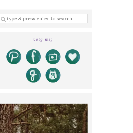
Enter
a
search
query
volg mij