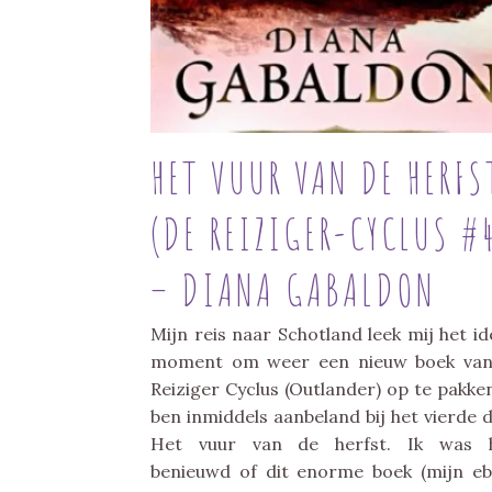
HET VUUR VAN DE HERFS
(DE REIZIGER-CYCLUS #
– DIANA GABALDON
Mijn reis naar Schotland leek mij het id
moment om weer een nieuw boek van
Reiziger Cyclus (Outlander) op te pakken
ben inmiddels aanbeland bij het vierde d
Het vuur van de herfst. Ik was h
benieuwd of dit enorme boek (mijn e