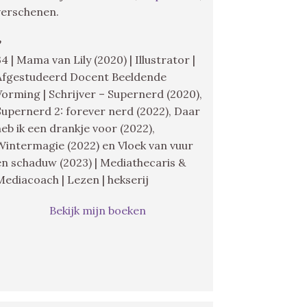
verschenen.
♥
34 | Mama van Lily (2020) | Illustrator |
Afgestudeerd Docent Beeldende
Vorming | Schrijver – Supernerd (2020),
Supernerd 2: forever nerd (2022), Daar
heb ik een drankje voor (2022),
Wintermagie (2022) en Vloek van vuur
en schaduw (2023) | Mediathecaris &
Mediacoach | Lezen | hekserij
Bekijk mijn boeken