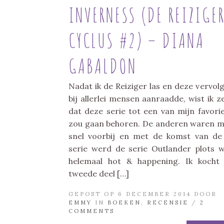
INVERNESS (DE REIZIGE
CYCLUS #2) – DIANA
GABALDON
Nadat ik de Reiziger las en deze vervol
bij allerlei mensen aanraadde, wist ik z
dat deze serie tot een van mijn favori
zou gaan behoren. De anderen waren m
snel voorbij en met de komst van de
serie werd de serie Outlander plots 
helemaal hot & happening. Ik kocht
tweede deel […]
GEPOST OP 6 DECEMBER 2014 DOOR
EMMY
IN
BOEKEN
,
RECENSIE
/
2
COMMENTS