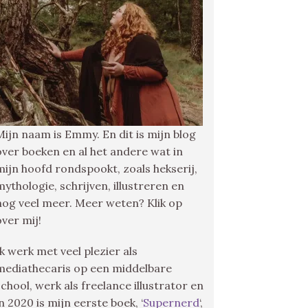
Mijn naam is Emmy. En dit is mijn blog
over boeken en al het andere wat in
mijn hoofd rondspookt, zoals hekserij,
mythologie, schrijven, illustreren en
nog veel meer. Meer weten? Klik op
over mij!
Ik werk met veel plezier als
mediathecaris op een middelbare
school, werk als freelance illustrator en
in 2020 is mijn eerste boek, ‘
Supernerd
‘,