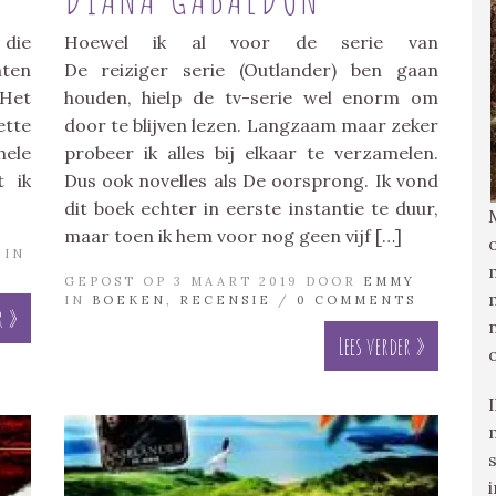
 die
Hoewel ik al voor de serie van
hten
De reiziger serie (Outlander) ben gaan
 Het
houden, hielp de tv-serie wel enorm om
ette
door te blijven lezen. Langzaam maar zeker
hele
probeer ik alles bij elkaar te verzamelen.
t ik
Dus ook novelles als De oorsprong. Ik vond
dit boek echter in eerste instantie te duur,
maar toen ik hem voor nog geen vijf […]
IN
GEPOST OP 3 MAART 2019 DOOR
EMMY
IN
BOEKEN
,
RECENSIE
/
0 COMMENTS
r »
Lees verder »