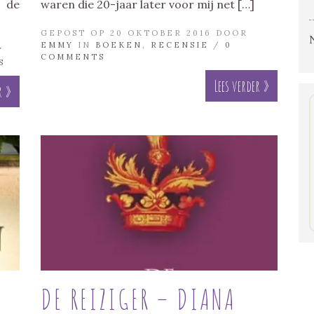
 de
waren die 20-jaar later voor mij net […]
GEPOST OP 20 OKTOBER 2016 DOOR
EMMY
IN
BOEKEN
,
RECENSIE
/
0
Y
COMMENTS
S
Lees verder »
r »
DE REIZIGER – DIANA