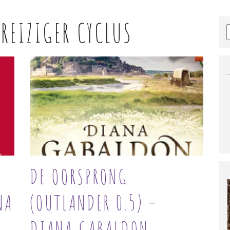
 REIZIGER CYCLUS
DE OORSPRONG
NA
(OUTLANDER 0.5) –
DIANA GABALDON