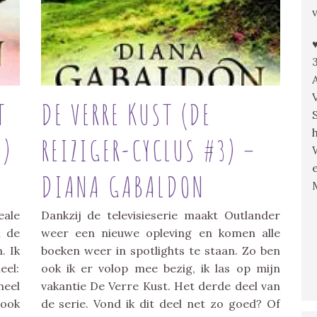
T
DE VERRE KUST (DE
4)
REIZIGER-CYCLUS #3) –
DIANA GABALDON
eale
Dankzij de televisieserie maakt Outlander
 de
weer een nieuwe opleving en komen alle
. Ik
boeken weer in spotlights te staan. Zo ben
eel:
ook ik er volop mee bezig, ik las op mijn
eel
vakantie De Verre Kust. Het derde deel van
book
de serie. Vond ik dit deel net zo goed? Of