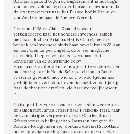
Schotse opstand tegen de Engelsen. Dit is het begin
van een wervelende cyclus, vol passie en avontuur, die
de lezer meevoert naar het Franse hof in Parijs, en
van West-Indië naar de Nieuwe Wereld.
Het is nu 1968 en Claire Randall is weer
teruggekeerd naar het Schotse Inverness, samen
met haar dochter Brianna. Het is Claire´s eerste
bezoek aan Inverness sinds haar huwelijksreis 22 jaar
eerder, toen ze per ongeluk door een magische
steencirkel liep en verplaatst werd naar het
Schotland van de achttiende eeuw.
Haar man is nu dood en ze hoopt uit te vinden wat er
met haar grote liefde, de Schotse clansman Jamie
Fraser is gebeurd, met wie ze trouwde tijdens haar
verblijf in het verleden. Bovendien acht ze de tijd rijp
haar dochter te vertellen wie haar werkelijke vader
is.
Claire pikt het verhaal van haar verleden weer op als
ze samen met James Fraser naar Frankrijk reist, naar
het van intriges vergeven hof van Charles Stuart,
Schots vorst in ballingschap. Intussen dreigt in de
Schotse Hooglanden een opstand die heel Schotland
in een bloedige oorlog kan storten en die tot elke