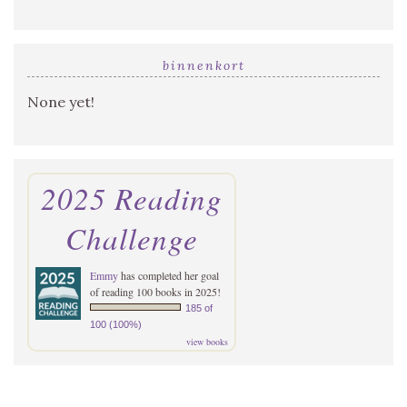
binnenkort
None yet!
2025 Reading
Challenge
Emmy
has completed her goal
of reading 100 books in 2025!
185 of
100 (100%)
view books