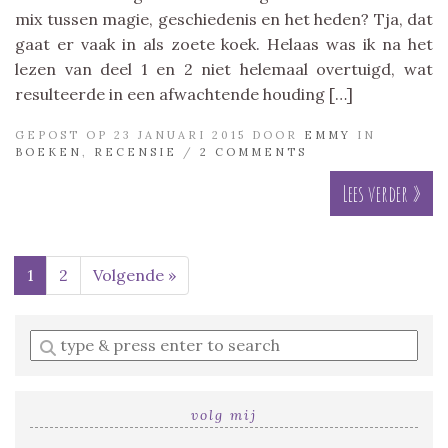
mix tussen magie, geschiedenis en het heden? Tja, dat
gaat er vaak in als zoete koek. Helaas was ik na het
lezen van deel 1 en 2 niet helemaal overtuigd, wat
resulteerde in een afwachtende houding […]
GEPOST OP 23 JANUARI 2015 DOOR
EMMY
IN
BOEKEN
,
RECENSIE
/
2 COMMENTS
Lees verder »
1
2
Volgende »
Enter
a
search
query
volg mij