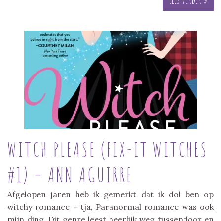
WITCH PLEASE (FIX-IT WITCHES
#1) – ANN AGUIRRE
Afgelopen jaren heb ik gemerkt dat ik dol ben op
witchy romance – tja, Paranormal romance was ook
mijn ding. Dit genre leest heerlijk weg tussendoor en