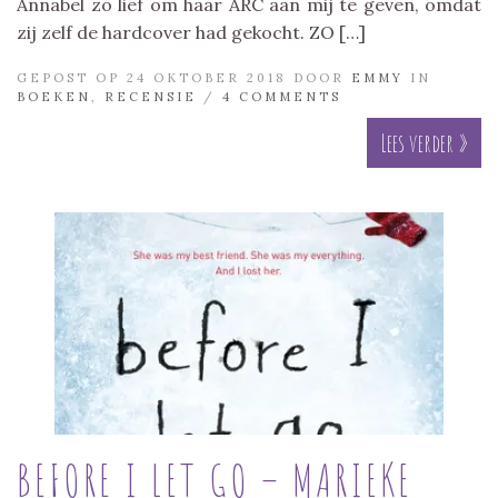
Annabel zo lief om haar ARC aan mij te geven, omdat
zij zelf de hardcover had gekocht. ZO […]
GEPOST OP 24 OKTOBER 2018 DOOR
EMMY
IN
BOEKEN
,
RECENSIE
/
4 COMMENTS
Lees verder »
BEFORE I LET GO – MARIEKE