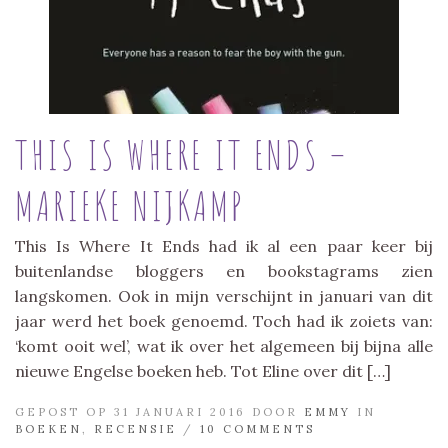
THIS IS WHERE IT ENDS –
MARIEKE NIJKAMP
This Is Where It Ends had ik al een paar keer bij
buitenlandse bloggers en bookstagrams zien
langskomen. Ook in mijn verschijnt in januari van dit
jaar werd het boek genoemd. Toch had ik zoiets van:
‘komt ooit wel’, wat ik over het algemeen bij bijna alle
nieuwe Engelse boeken heb. Tot Eline over dit […]
GEPOST OP 31 JANUARI 2016 DOOR
EMMY
IN
BOEKEN
,
RECENSIE
/
10 COMMENTS