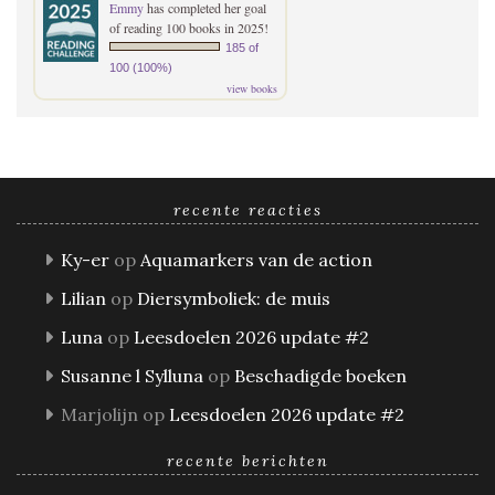
Emmy
has completed her goal
of reading 100 books in 2025!
185 of
100 (100%)
view books
recente reacties
Ky-er
op
Aquamarkers van de action
Lilian
op
Diersymboliek: de muis
Luna
op
Leesdoelen 2026 update #2
Susanne l Sylluna
op
Beschadigde boeken
Marjolijn
op
Leesdoelen 2026 update #2
recente berichten