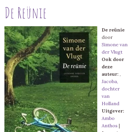
De Reünie
De reünie
door
Simone van
der Vlugt
Ook door
deze
auteur:
,
Jacoba,
dochter
van
Holland
Uitgever:
Ambo
Anthos
|