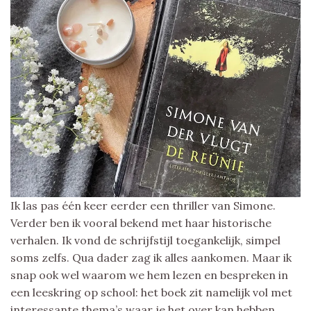
Ik las pas één keer eerder een thriller van Simone.
Verder ben ik vooral bekend met haar historische
verhalen. Ik vond de schrijfstijl toegankelijk, simpel
soms zelfs. Qua dader zag ik alles aankomen. Maar ik
snap ook wel waarom we hem lezen en bespreken in
een leeskring op school: het boek zit namelijk vol met
interessante thema’s waar je het over kan hebben.