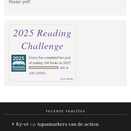
None yet!
2025 Reading
Challenge
Emmy
has completed her goal
of reading 100 books in 2025!
185 of
100 (100%)
view books
recente reacties
Ky-er
op
Aquamarkers van de action