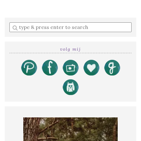
Enter
a
search
query
volg mij