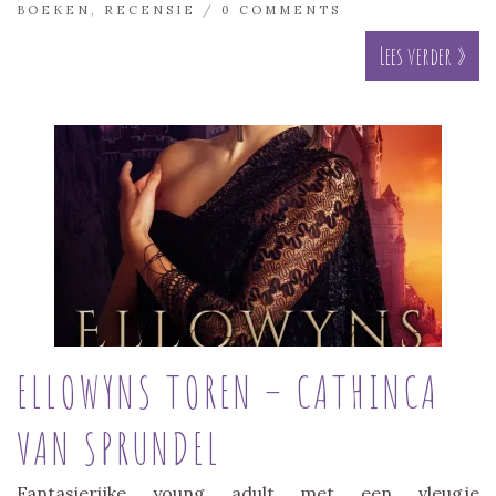
BOEKEN
,
RECENSIE
/
0 COMMENTS
Lees verder »
ELLOWYNS TOREN – CATHINCA
VAN SPRUNDEL
Fantasierijke young adult met een vleugje