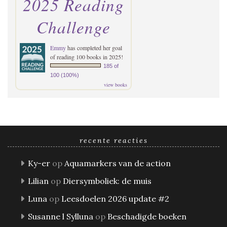
2025 Reading
Challenge
Emmy
has completed her goal
of reading 100 books in 2025!
185 of
100 (100%)
view books
recente reacties
Ky-er
op
Aquamarkers van de action
Lilian
op
Diersymboliek: de muis
Luna
op
Leesdoelen 2026 update #2
Susanne l Sylluna
op
Beschadigde boeken