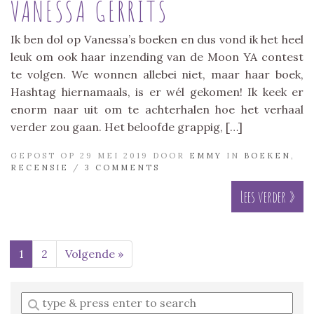
VANESSA GERRITS
Ik ben dol op Vanessa’s boeken en dus vond ik het heel
leuk om ook haar inzending van de Moon YA contest
te volgen. We wonnen allebei niet, maar haar boek,
Hashtag hiernamaals, is er wél gekomen! Ik keek er
enorm naar uit om te achterhalen hoe het verhaal
verder zou gaan. Het beloofde grappig, […]
GEPOST OP 29 MEI 2019 DOOR
EMMY
IN
BOEKEN
,
RECENSIE
/
3 COMMENTS
Lees verder »
1
2
Volgende »
Enter