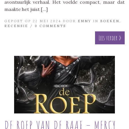
avontuurlijk verhaal. Het voelde compact, maar dat
maakte het juist […]
GEPOST OP 22 MEI 2024 DOOR
EMMY
IN
BOEKEN
,
RECENSIE
/
0 COMMENTS
Lees verder »
DE ROEP VAN DE RAAF – MERCY