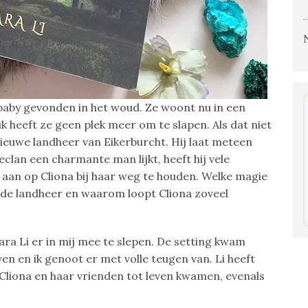
s baby gevonden in het woud. Ze woont nu in een
 heeft ze geen plek meer om te slapen. Als dat niet
ieuwe landheer van Eikerburcht. Hij laat meteen
clan een charmante man lijkt, heeft hij vele
es aan op Cliona bij haar weg te houden. Welke magie
an de landheer en waarom loopt Cliona zoveel
ara Li er in mij mee te slepen. De setting kwam
en en ik genoot er met volle teugen van. Li heeft
 Cliona en haar vrienden tot leven kwamen, evenals