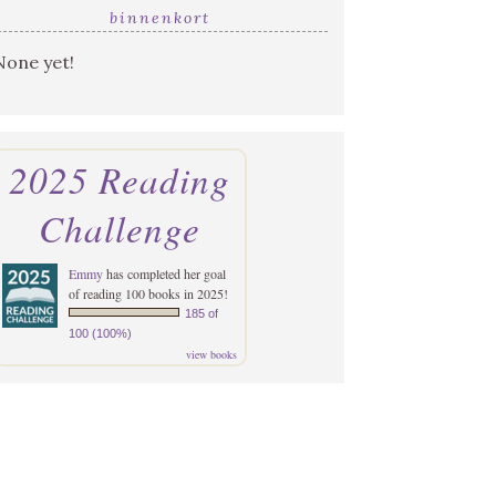
binnenkort
None yet!
2025 Reading
Challenge
Emmy
has completed her goal
of reading 100 books in 2025!
185 of
100 (100%)
view books