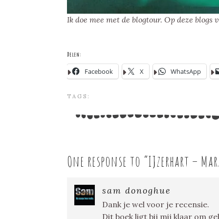
Ik doe mee met de blogtour. Op deze blogs 
Delen:
Facebook
X
WhatsApp
TAGS:
One response to “
IJzerhart – Mar
sam donoghue
Dank je wel voor je recensie.
Dit boek ligt bij mij klaar om g