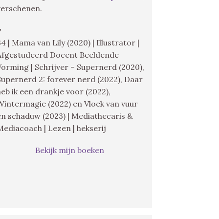
verschenen.
♥
34 | Mama van Lily (2020) | Illustrator |
Afgestudeerd Docent Beeldende
Vorming | Schrijver – Supernerd (2020),
Supernerd 2: forever nerd (2022), Daar
heb ik een drankje voor (2022),
Wintermagie (2022) en Vloek van vuur
en schaduw (2023) | Mediathecaris &
Mediacoach | Lezen | hekserij
Bekijk mijn boeken