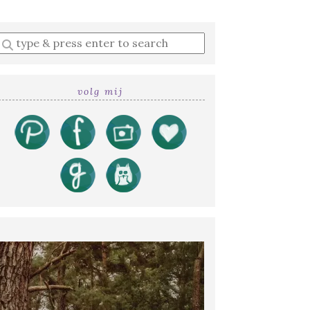
Enter
a
search
query
volg mij