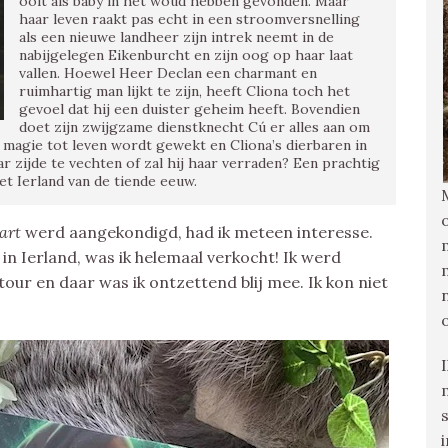
ooit als baby in het woud hebben gevonden. Maar
haar leven raakt pas echt in een stroomversnelling
als een nieuwe landheer zijn intrek neemt in de
nabijgelegen Eikenburcht en zijn oog op haar laat
vallen. Hoewel Heer Declan een charmant en
ruimhartig man lijkt te zijn, heeft Cliona toch het
gevoel dat hij een duister geheim heeft. Bovendien
doet zijn zwijgzame dienstknecht Cú er alles aan om
 magie tot leven wordt gewekt en Cliona’s dierbaren in
r zijde te vechten of zal hij haar verraden? Een prachtig
et Ierland van de tiende eeuw.
hart
werd aangekondigd, had ik meteen interesse.
in Ierland, was ik helemaal verkocht! Ik werd
ur en daar was ik ontzettend blij mee. Ik kon niet