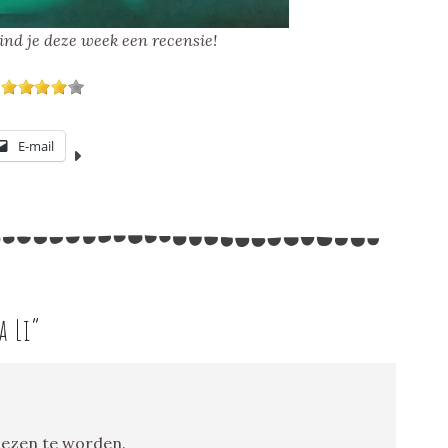
vind je deze week een recensie!
E-mail
a Li
”
elezen te worden.