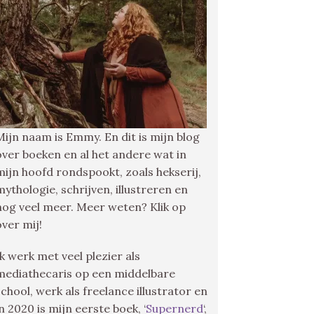
Mijn naam is Emmy. En dit is mijn blog
over boeken en al het andere wat in
mijn hoofd rondspookt, zoals hekserij,
mythologie, schrijven, illustreren en
nog veel meer. Meer weten? Klik op
over mij!
Ik werk met veel plezier als
mediathecaris op een middelbare
school, werk als freelance illustrator en
in 2020 is mijn eerste boek, ‘
Supernerd
‘,