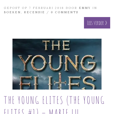
GEPOST OP 7 FEBRUARI 2018 DOOR
EMMY
IN
BOEKEN
,
RECENSIE
/
0 COMMENTS
Lees verder »
THE YOUNG ELITES (THE YOUNG
ELITES #1) – MARIE LU