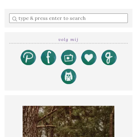
Enter
a
search
query
volg mij