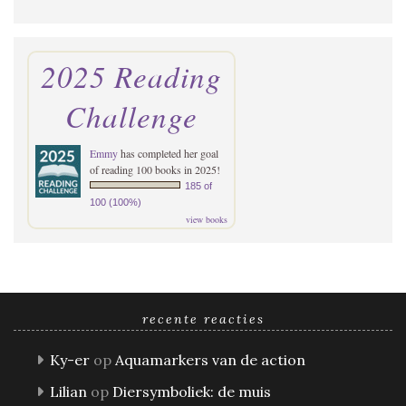
2025 Reading
Challenge
Emmy
has completed her goal
of reading 100 books in 2025!
185 of
100 (100%)
view books
recente reacties
Ky-er
op
Aquamarkers van de action
Lilian
op
Diersymboliek: de muis