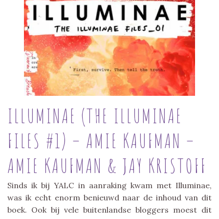
ILLUMINAE (THE ILLUMINAE
FILES #1) – AMIE KAUFMAN –
AMIE KAUFMAN & JAY KRISTOFF
Sinds ik bij YALC in aanraking kwam met Illuminae,
was ik echt enorm benieuwd naar de inhoud van dit
boek. Ook bij vele buitenlandse bloggers moest dit