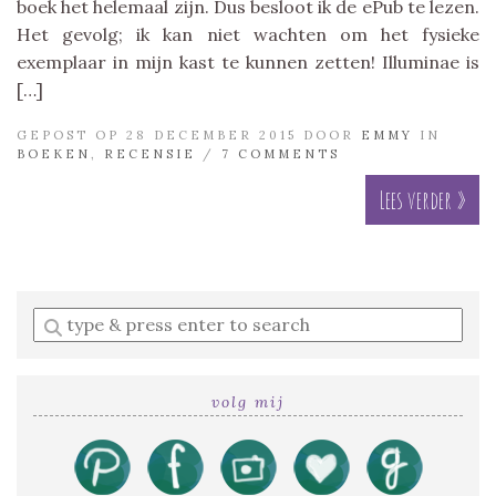
boek het helemaal zijn. Dus besloot ik de ePub te lezen.
Het gevolg; ik kan niet wachten om het fysieke
exemplaar in mijn kast te kunnen zetten! Illuminae is
[…]
GEPOST OP 28 DECEMBER 2015 DOOR
EMMY
IN
BOEKEN
,
RECENSIE
/
7 COMMENTS
Lees verder »
Enter
a
search
query
volg mij