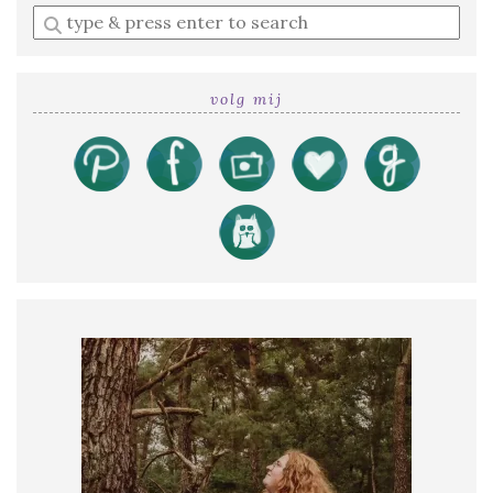
Enter
a
search
query
volg mij