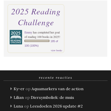
2025 Reading
Challenge
Emmy
has completed her goal
of reading 100 books in 2025!
185 of
100 (100%)
view books
recente reacties
Ky-er
op
Aquamarkers van de action
Lilian
op
Diersymboliek: de muis
Luna
op
Leesdoelen 2026 update #2