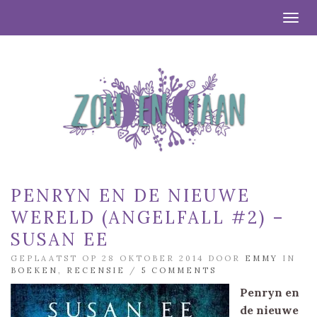
Togg
PENRYN EN DE NIEUWE
WERELD (ANGELFALL #2) –
SUSAN EE
GEPLAATST OP 28 OKTOBER 2014 DOOR
EMMY
IN
BOEKEN
,
RECENSIE
/
5 COMMENTS
Penryn en
de nieuwe