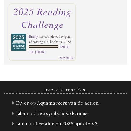
2025 Reading
Challenge
Emmy
has completed her goal
of reading 100 books in 2025!
185 of
100 (100%)
view books
recente reacties
Ky-er
op
Aquamarkers van de action
Lilian
op
Diersymboliek: de muis
Luna
op
Leesdoelen 2026 update #2