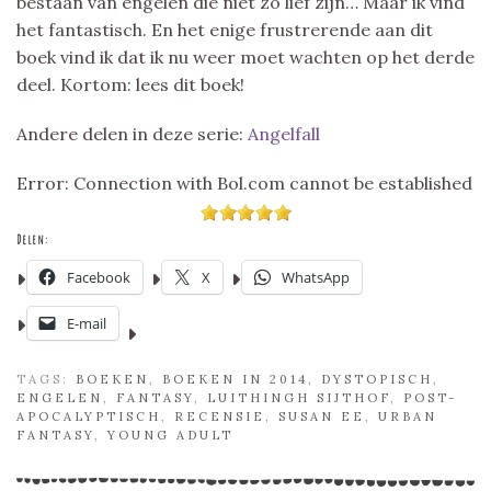
bestaan van engelen die niet zo lief zijn… Maar ik vind
het fantastisch. En het enige frustrerende aan dit
boek vind ik dat ik nu weer moet wachten op het derde
deel. Kortom: lees dit boek!
Andere delen in deze serie:
Angelfall
Error: Connection with Bol.com cannot be established
Delen:
Facebook
X
WhatsApp
E-mail
TAGS:
BOEKEN
,
BOEKEN IN 2014
,
DYSTOPISCH
,
ENGELEN
,
FANTASY
,
LUITHINGH SIJTHOF
,
POST-
APOCALYPTISCH
,
RECENSIE
,
SUSAN EE
,
URBAN
FANTASY
,
YOUNG ADULT