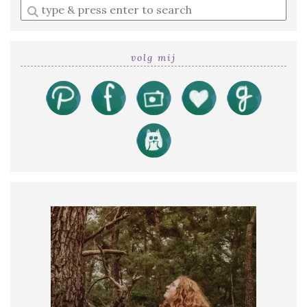
Enter
a
search
query
volg mij