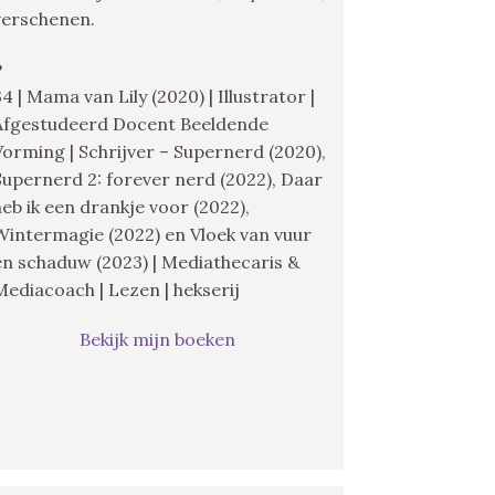
verschenen.
♥
34 | Mama van Lily (2020) | Illustrator |
Afgestudeerd Docent Beeldende
Vorming | Schrijver – Supernerd (2020),
Supernerd 2: forever nerd (2022), Daar
heb ik een drankje voor (2022),
Wintermagie (2022) en Vloek van vuur
en schaduw (2023) | Mediathecaris &
Mediacoach | Lezen | hekserij
Bekijk mijn boeken