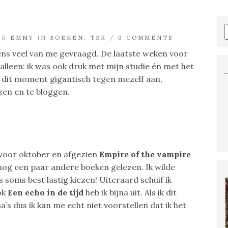
OR
EMMY
IN
BOEKEN
,
TBR
/
0 COMMENTS
tens veel van me gevraagd. De laatste weken voor
t alleen: ik was ook druk met mijn studie én met het
p dit moment gigantisch tegen mezelf aan,
zen en te bloggen.
voor oktober en afgezien
Empire of the vampire
 nog een paar andere boeken gelezen. Ik wilde
s soms best lastig kiezen! Uiteraard schuif ik
ook
Een echo in de tijd
heb ik bijna uit. Als ik dit
a’s dus ik kan me echt niet voorstellen dat ik het