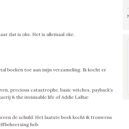
r dat is oke. Het is allemaal oke.
al boeken toe aan mijn verzameling. Ik kocht er
haven, precious catastrophe, basic witches, payback’s
erij & the invisisable life of Addie LaRue
loween de schuld. Het laatste boek kocht ik trouwens
elfbeheersing heb.