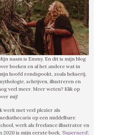
Mijn naam is Emmy. En dit is mijn blog
over boeken en al het andere wat in
mijn hoofd rondspookt, zoals hekserij,
mythologie, schrijven, illustreren en
nog veel meer. Meer weten? Klik op
over mij!
Ik werk met veel plezier als
mediathecaris op een middelbare
school, werk als freelance illustrator en
in 2020 is mijn eerste boek, ‘
Supernerd
‘,