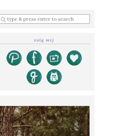
Enter
a
search
query
volg mij