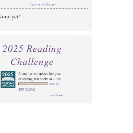
binnenkort
None yet!
2025 Reading
Challenge
Emmy
has completed her goal
of reading 100 books in 2025!
185 of
100 (100%)
view books