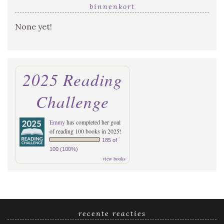
binnenkort
None yet!
2025 Reading
Challenge
Emmy
has completed her goal
of reading 100 books in 2025!
185 of
100 (100%)
view books
recente reacties