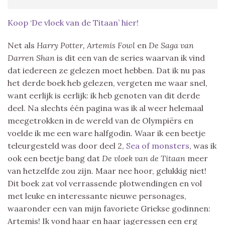
Koop ‘De vloek van de Titaan’ hier!
Net als
Harry Potter, Artemis Fowl
en
De Saga van
Darren Shan
is dit een van de series waarvan ik vind
dat iedereen ze gelezen moet hebben. Dat ik nu pas
het derde boek heb gelezen, vergeten me waar snel,
want eerlijk is eerlijk: ik heb genoten van dit derde
deel. Na slechts één pagina was ik al weer helemaal
meegetrokken in de wereld van de Olympiërs en
voelde ik me een ware halfgodin. Waar ik een beetje
teleurgesteld was door deel 2,
Sea of monsters
, was ik
ook een beetje bang dat
De vloek van de Titaan
meer
van hetzelfde zou zijn. Maar nee hoor, gelukkig niet!
Dit boek zat vol verrassende plotwendingen en vol
met leuke en interessante nieuwe personages,
waaronder een van mijn favoriete Griekse godinnen:
Artemis! Ik vond haar en haar jageressen een erg