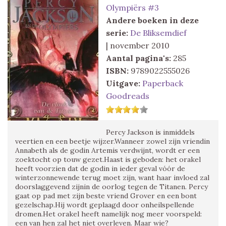
Olympiërs #3
Andere boeken in deze
serie:
De Bliksemdief
| november 2010
Aantal pagina's:
285
ISBN:
9789022555026
Uitgave:
Paperback
Goodreads
Percy Jackson is inmiddels
veertien en een beetje wijzer.Wanneer zowel zijn vriendin
Annabeth als de godin Artemis verdwijnt, wordt er een
zoektocht op touw gezet.Haast is geboden: het orakel
heeft voorzien dat de godin in ieder geval vóór de
winterzonnewende terug moet zijn, want haar invloed zal
doorslaggevend zijnin de oorlog tegen de Titanen. Percy
gaat op pad met zijn beste vriend Grover en een bont
gezelschap.Hij wordt geplaagd door onheilspellende
dromen.Het orakel heeft namelijk nog meer voorspeld:
een van hen zal het niet overleven. Maar wie?