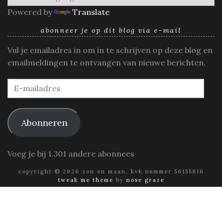
Powered by
Translate
abonneer je op dit blog via e-mail
Vul je emailadres in om in te schrijven op deze blog en
emailmeldingen te ontvangen van nieuwe berichten.
E-
mailadres
Abonneren
Voeg je bij 1.301 andere abonnees
copyright © 2026 zon en maan. kvk nummer 56155816
tweak me theme
by
nose graze