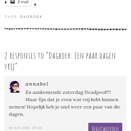
E-mail
TAGS:
DAGBOEK
2 responses to “
Dagboek: Een paar dagen
vrij
”
annabel
En aankomende zaterdag Deadpool!!!!
Maar fijn dat je even wat vrij hebt kunnen
nemen! Hopelijk heb je snel weer een paar van die
dagen.
Beantwoorden
14 mei 2018, 09:44