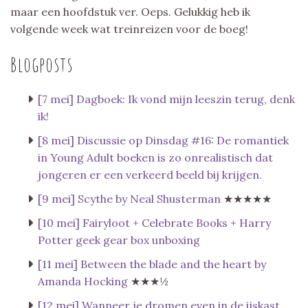
maar een hoofdstuk ver. Oeps. Gelukkig heb ik
volgende week wat treinreizen voor de boeg!
Blogposts
[7 mei] Dagboek: Ik vond mijn leeszin terug, denk
ik!
[8 mei] Discussie op Dinsdag #16: De romantiek
in Young Adult boeken is zo onrealistisch dat
jongeren er een verkeerd beeld bij krijgen.
[9 mei] Scythe by Neal Shusterman
★★★★★
[10 mei] Fairyloot + Celebrate Books + Harry
Potter geek gear box unboxing
[11 mei] Between the blade and the heart by
Amanda Hocking
★★★½
[12 mei] Wanneer je dromen even in de ijskast