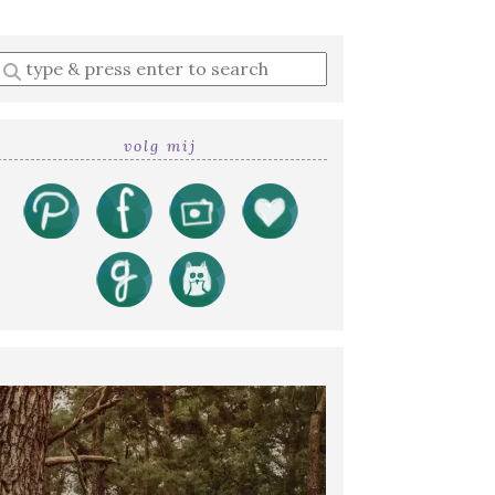
Enter
a
search
query
volg mij