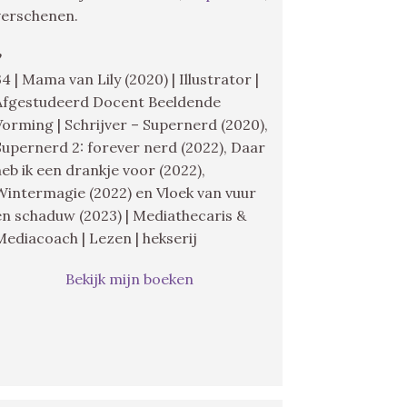
verschenen.
♥
34 | Mama van Lily (2020) | Illustrator |
Afgestudeerd Docent Beeldende
Vorming | Schrijver – Supernerd (2020),
Supernerd 2: forever nerd (2022), Daar
heb ik een drankje voor (2022),
Wintermagie (2022) en Vloek van vuur
en schaduw (2023) | Mediathecaris &
Mediacoach | Lezen | hekserij
Bekijk mijn boeken