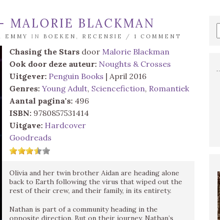
 – MALORIE BLACKMAN
OR
EMMY
IN
BOEKEN
,
RECENSIE
/
1 COMMENT
Chasing the Stars
door
Malorie Blackman
Ook door deze auteur:
Noughts & Crosses
Uitgever:
Penguin Books
| April 2016
Genres:
Young Adult
,
Sciencefiction
,
Romantiek
Aantal pagina's:
496
ISBN:
9780857531414
Uitgave:
Hardcover
Goodreads
Olivia and her twin brother Aidan are heading alone
back to Earth following the virus that wiped out the
rest of their crew, and their family, in its entirety.
Nathan is part of a community heading in the
opposite direction. But on their journey, Nathan’s