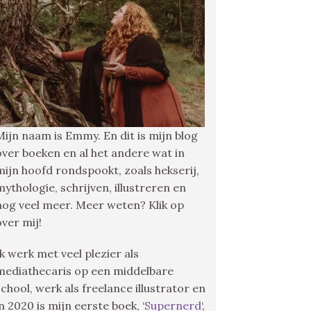
Mijn naam is Emmy. En dit is mijn blog
over boeken en al het andere wat in
mijn hoofd rondspookt, zoals hekserij,
mythologie, schrijven, illustreren en
nog veel meer. Meer weten? Klik op
over mij!
Ik werk met veel plezier als
mediathecaris op een middelbare
school, werk als freelance illustrator en
in 2020 is mijn eerste boek, ‘
Supernerd
‘,