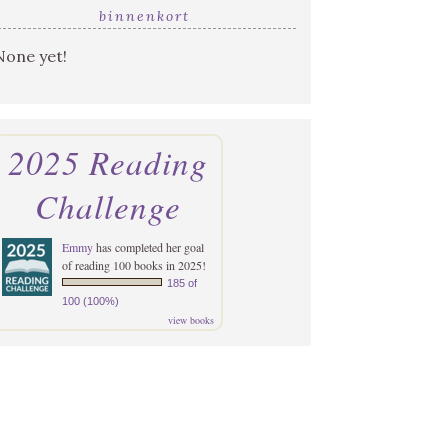
binnenkort
None yet!
2025 Reading
Challenge
Emmy
has completed her goal
of reading 100 books in 2025!
185 of
100 (100%)
view books