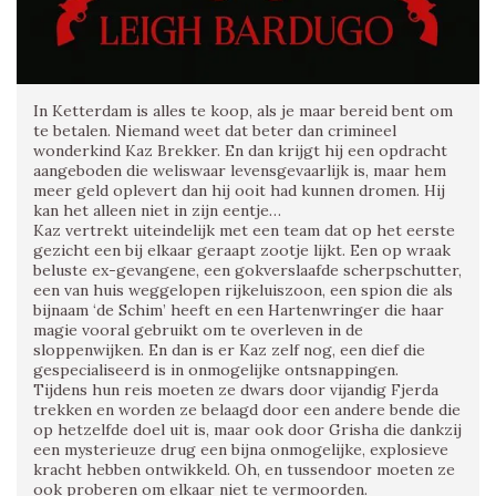
In Ketterdam is alles te koop, als je maar bereid bent om
te betalen. Niemand weet dat beter dan crimineel
wonderkind Kaz Brekker. En dan krijgt hij een opdracht
aangeboden die weliswaar levensgevaarlijk is, maar hem
meer geld oplevert dan hij ooit had kunnen dromen. Hij
kan het alleen niet in zijn eentje…
Kaz vertrekt uiteindelijk met een team dat op het eerste
gezicht een bij elkaar geraapt zootje lijkt. Een op wraak
beluste ex-gevangene, een gokverslaafde scherpschutter,
een van huis weggelopen rijkeluiszoon, een spion die als
bijnaam ‘de Schim’ heeft en een Hartenwringer die haar
magie vooral gebruikt om te overleven in de
sloppenwijken. En dan is er Kaz zelf nog, een dief die
gespecialiseerd is in onmogelijke ontsnappingen.
Tijdens hun reis moeten ze dwars door vijandig Fjerda
trekken en worden ze belaagd door een andere bende die
op hetzelfde doel uit is, maar ook door Grisha die dankzij
een mysterieuze drug een bijna onmogelijke, explosieve
kracht hebben ontwikkeld. Oh, en tussendoor moeten ze
ook proberen om elkaar niet te vermoorden.