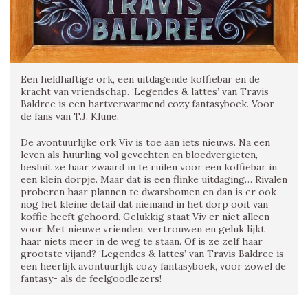
Een heldhaftige ork, een uitdagende koffiebar en de
kracht van vriendschap. ‘Legendes & lattes’ van Travis
Baldree is een hartverwarmend cozy fantasyboek. Voor
de fans van T.J. Klune.
De avontuurlijke ork Viv is toe aan iets nieuws. Na een
leven als huurling vol gevechten en bloedvergieten,
besluit ze haar zwaard in te ruilen voor een koffiebar in
een klein dorpje. Maar dat is een flinke uitdaging… Rivalen
proberen haar plannen te dwarsbomen en dan is er ook
nog het kleine detail dat niemand in het dorp ooit van
koffie heeft gehoord. Gelukkig staat Viv er niet alleen
voor. Met nieuwe vrienden, vertrouwen en geluk lijkt
haar niets meer in de weg te staan. Of is ze zelf haar
grootste vijand? ‘Legendes & lattes’ van Travis Baldree is
een heerlijk avontuurlijk cozy fantasyboek, voor zowel de
fantasy- als de feelgoodlezers!