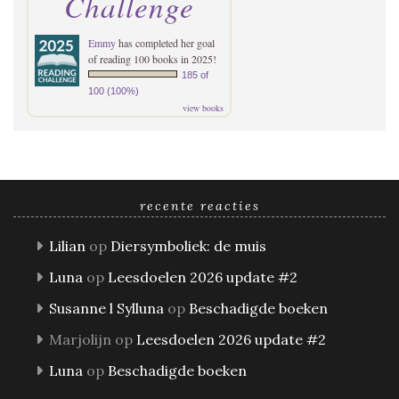
Challenge
Emmy
has completed her goal
of reading 100 books in 2025!
185 of
100 (100%)
view books
recente reacties
Lilian
op
Diersymboliek: de muis
Luna
op
Leesdoelen 2026 update #2
Susanne l Sylluna
op
Beschadigde boeken
Marjolijn
op
Leesdoelen 2026 update #2
Luna
op
Beschadigde boeken