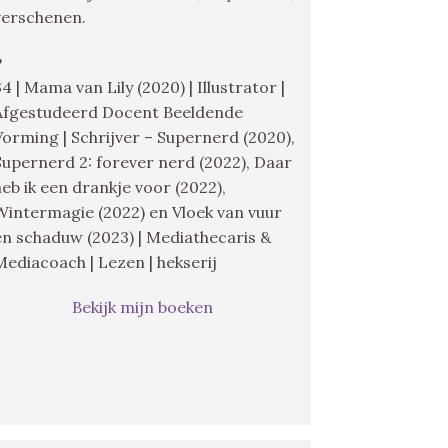
verschenen.
♥
34 | Mama van Lily (2020) | Illustrator |
Afgestudeerd Docent Beeldende
Vorming | Schrijver – Supernerd (2020),
Supernerd 2: forever nerd (2022), Daar
heb ik een drankje voor (2022),
Wintermagie (2022) en Vloek van vuur
en schaduw (2023) | Mediathecaris &
Mediacoach | Lezen | hekserij
Bekijk mijn boeken