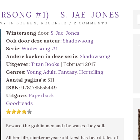
SONG #1) – S. JAE-JONES
MY
IN
BOEKEN
,
RECENSIE
/
2 COMMENTS
Wintersong
door
S. Jae-Jones
Ook door deze auteur:
Shadowsong
Serie:
Wintersong #1
Andere boeken in deze serie:
Shadowsong
Uitgever:
Titan Books
| Februari 2017
Genres:
Young Adult
,
Fantasy
,
Hertelling
Aantal pagina's:
511
ISBN:
9781785655449
Uitgave:
Paperback
Goodreads
Beware the goblin men and the wares they sell.
All her life, nineteen-year-old Liesl has heard tales of