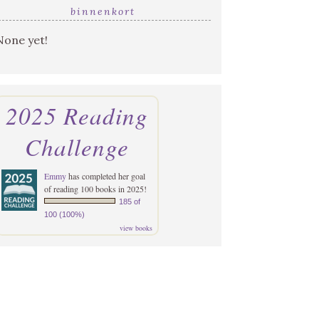
binnenkort
None yet!
2025 Reading
Challenge
Emmy
has completed her goal
of reading 100 books in 2025!
185 of
100 (100%)
view books