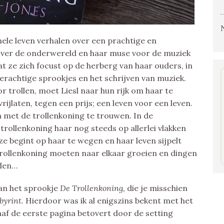
 hele leven verhalen over een prachtige en
over de onderwereld en haar muse voor de muziek
dat ze zich focust op de herberg van haar ouders, in
erachtige sprookjes en het schrijven van muziek.
 trollen, moet Liesl naar hun rijk om haar te
rijlaten, tegen een prijs; een leven voor een leven.
en met de trollenkoning te trouwen. In de
rollenkoning haar nog steeds op allerlei vlakken
ze begint op haar te wegen en haar leven sijpelt
 trollenkoning moeten naar elkaar groeien en dingen
uden…
van het sprookje
De Trollenkoning,
die je misschien
byrint.
Hierdoor was ik al enigszins bekent met het
anaf de eerste pagina betovert door de setting