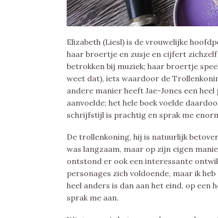
Elizabeth (Liesl) is de vrouwelijke hoofd
haar broertje en zusje en cijfert zichzel
betrokken bij muziek; haar broertje speel
weet dat), iets waardoor de Trollenkonin
andere manier heeft Jae-Jones een heel p
aanvoelde; het hele boek voelde daardoor
schrijfstijl is prachtig en sprak me enor
De trollenkoning, hij is natuurlijk beto
was langzaam, maar op zijn eigen manier 
ontstond er ook een interessante ontwik
personages zich voldoende, maar ik heb e
heel anders is dan aan het eind, op een 
sprak me aan.