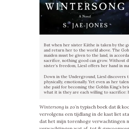
But when her sister Käthe is taken by the go
and return her to the world above. The Gobl
maiden must be given to the land, in accordan
sacrifice, nothing good can grow. Without d
sister’s freedom, Liesl offers her hand in m
Down in the Underground, Liesl discovers th
physically, emotionally. Yet even as her talen
she paid for becoming the Goblin King’s bri
what it is they are each willing to sacrifice:
Wintersong
is zo’n typisch boek dat ik k
vervolgens een tijdlang in de kast liet 
dat het mijn torenhoge verwachtingen 
verwachtingen wat af, tot ik gewoonweg 