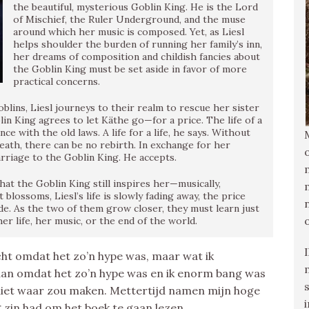
the beautiful, mysterious Goblin King. He is the Lord
of Mischief, the Ruler Underground, and the muse
around which her music is composed. Yet, as Liesl
helps shoulder the burden of running her family’s inn,
her dreams of composition and childish fancies about
the Goblin King must be set aside in favor of more
practical concerns.
blins, Liesl journeys to their realm to rescue her sister
in King agrees to let Käthe go—for a price. The life of a
ce with the old laws. A life for a life, he says. Without
eath, there can be no rebirth. In exchange for her
arriage to the Goblin King. He accepts.
at the Goblin King still inspires her—musically,
t blossoms, Liesl’s life is slowly fading away, the price
de. As the two of them grow closer, they must learn just
 her life, her music, or the end of the world.
ocht omdat het zo’n hype was, maar wat ik
staan omdat het zo’n hype was en ik enorm bang was
niet waar zou maken. Mettertijd namen mijn hoge
zin had om het boek te gaan lezen.