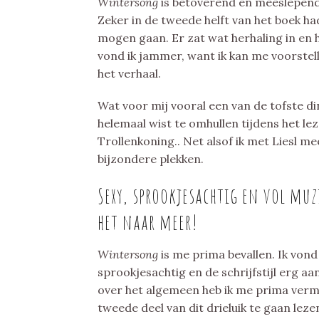
Wintersong
is betoverend en meeslepend
Zeker in de tweede helft van het boek 
mogen gaan. Er zat wat herhaling in en 
vond ik jammer, want ik kan me voorstel
het verhaal.
Wat voor mij vooral een van de tofste d
helemaal wist te omhullen tijdens het le
Trollenkoning.. Net alsof ik met Liesl m
bijzondere plekken.
Sexy, sprookjesachtig en vol muz
het naar meer!
Wintersong
is me prima bevallen. Ik vond
sprookjesachtig en de schrijfstijl erg a
over het algemeen heb ik me prima vermaa
tweede deel van dit drieluik te gaan leze