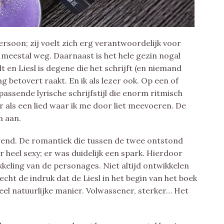
persoon; zij voelt zich erg verantwoordelijk voor
f meestal weg. Daarnaast is het hele gezin nogal
t en Liesl is degene die het schrijft (en niemand
g betovert raakt. En ik als lezer ook. Op een of
assende lyrische schrijfstijl die enorm ritmisch
 als een lied waar ik me door liet meevoeren. De
m aan.
verend. De romantiek die tussen de twee ontstond
heel sexy; er was duidelijk een spark. Hierdoor
keling van de personages. Niet altijd ontwikkelen
cht de indruk dat de Liesl in het begin van het boek
heel natuurlijke manier. Volwassener, sterker… Het