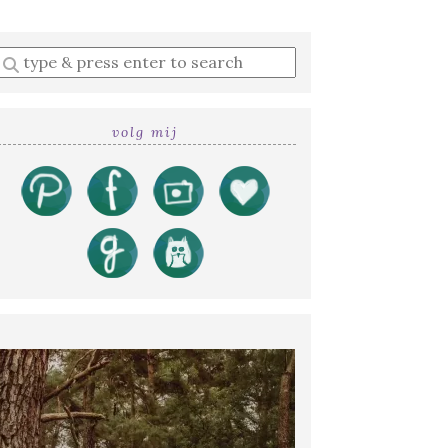
Enter
a
search
query
volg mij