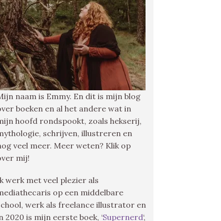
Mijn naam is Emmy. En dit is mijn blog
over boeken en al het andere wat in
mijn hoofd rondspookt, zoals hekserij,
mythologie, schrijven, illustreren en
nog veel meer. Meer weten? Klik op
over mij!
Ik werk met veel plezier als
mediathecaris op een middelbare
school, werk als freelance illustrator en
in 2020 is mijn eerste boek, ‘
Supernerd
‘,