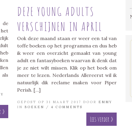
DEZE YOUNG ADULTS
VERSCHIJNEN IN APRIL
r de
 het
lijk
Ook deze maand staan er weer een tal van
ult
toffe boeken op het programma en dus heb
 heb
ik weer een overzicht gemaakt van young
ken
adult en fantasyboeken waarvan ik denk dat
len
je ze niet wilt missen. Klik op het boek om
als
meer te lezen. Nederlands Allereerst wil ik
natuurlijk dik reclame maken voor Piper
Perish. […]
MY
GEPOST OP 31 MAART 2017 DOOR
EMMY
IN
BOEKEN
/
4 COMMENTS
r »
Lees verder »