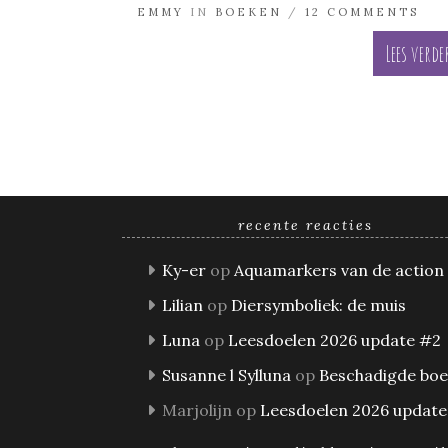
EMMY
IN
BOEKEN
/
12 COMMENTS
Lees verde
recente reacties
Ky-er
op
Aquamarkers van de action
Lilian
op
Diersymboliek: de muis
Luna
op
Leesdoelen 2026 update #2
Susanne l Sylluna
op
Beschadigde bo
Marjolijn
op
Leesdoelen 2026 update