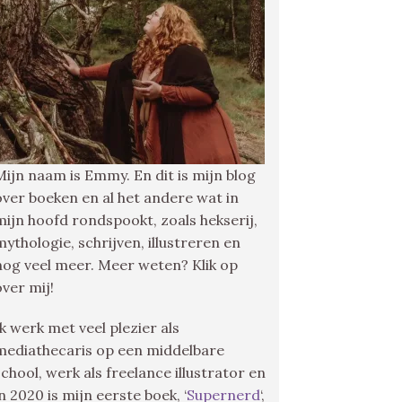
Mijn naam is Emmy. En dit is mijn blog
over boeken en al het andere wat in
mijn hoofd rondspookt, zoals hekserij,
mythologie, schrijven, illustreren en
nog veel meer. Meer weten? Klik op
over mij!
Ik werk met veel plezier als
mediathecaris op een middelbare
school, werk als freelance illustrator en
in 2020 is mijn eerste boek, ‘
Supernerd
‘,