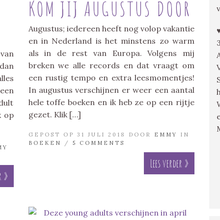
KOM JIJ AUGUSTUS DOOR
Augustus; iedereen heeft nog volop vakantie
en in Nederland is het minstens zo warm
als in de rest van Europa. Volgens mij
 van
breken we alle records en dat vraagt om
 dan
een rustig tempo en extra leesmomentjes!
lles
In augustus verschijnen er weer een aantal
 een
hele toffe boeken en ik heb ze op een rijtje
dult
gezet. Klik […]
k op
GEPOST OP 31 JULI 2018 DOOR
EMMY
IN
BOEKEN
/
5 COMMENTS
MY
Lees verder »
r »