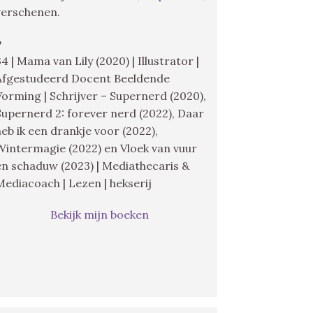
verschenen.
♥
34 | Mama van Lily (2020) | Illustrator |
Afgestudeerd Docent Beeldende
Vorming | Schrijver – Supernerd (2020),
Supernerd 2: forever nerd (2022), Daar
heb ik een drankje voor (2022),
Wintermagie (2022) en Vloek van vuur
en schaduw (2023) | Mediathecaris &
Mediacoach | Lezen | hekserij
Bekijk mijn boeken