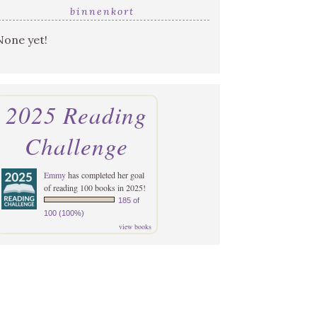
binnenkort
None yet!
2025 Reading
Challenge
Emmy
has completed her goal
of reading 100 books in 2025!
185 of
100 (100%)
view books