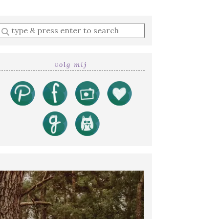
Enter
a
search
query
volg mij