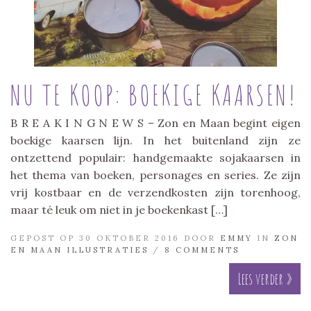
NU TE KOOP: BOEKIGE KAARSEN!
B R E A K I N G N E W S – Zon en Maan begint eigen
boekige kaarsen lijn. In het buitenland zijn ze
ontzettend populair: handgemaakte sojakaarsen in
het thema van boeken, personages en series. Ze zijn
vrij kostbaar en de verzendkosten zijn torenhoog,
maar té leuk om niet in je boekenkast […]
GEPOST OP 30 OKTOBER 2016 DOOR
EMMY
IN
ZON
EN MAAN ILLUSTRATIES
/
8 COMMENTS
Lees verder »