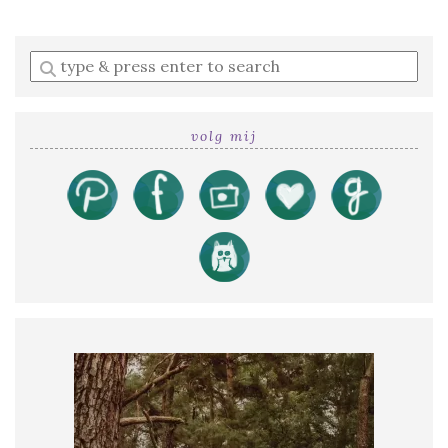
Enter
a
search
query
volg mij