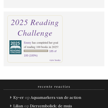
2025 Reading
Challenge
Emmy
has completed her goal
of reading 100 books in 2025!
185 of
100 (100%)
view books
recente reacties
Ky-er
op
Aquamarkers van de action
Lilian
op
Diersymboliek: de muis