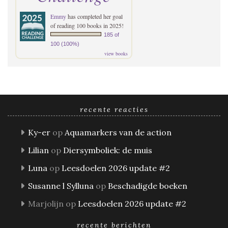
Emmy
has completed her goal
of reading 100 books in 2025!
185 of
100 (100%)
view books
recente reacties
Ky-er
op
Aquamarkers van de action
Lilian
op
Diersymboliek: de muis
Luna
op
Leesdoelen 2026 update #2
Susanne l Sylluna
op
Beschadigde boeken
Marjolijn
op
Leesdoelen 2026 update #2
recente berichten