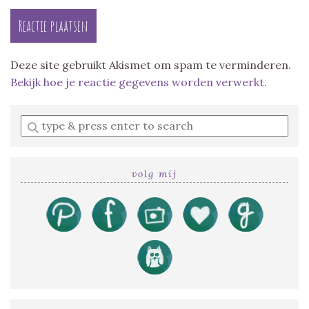
Deze site gebruikt Akismet om spam te verminderen.
Bekijk hoe je reactie gegevens worden verwerkt
.
Enter
a
search
query
volg mij