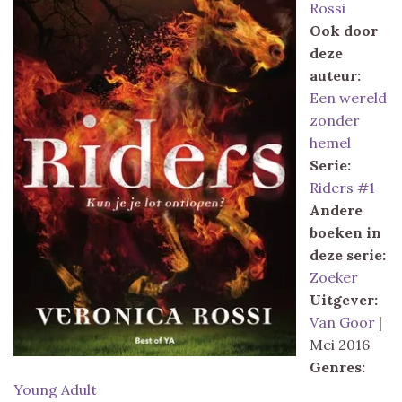
Rossi
Ook door
deze
auteur:
Een wereld
zonder
hemel
Serie:
Riders #1
Andere
boeken in
deze serie:
Zoeker
Uitgever:
Van Goor
|
Mei 2016
Genres:
Young Adult