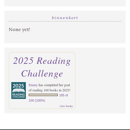
binnenkort
None yet!
2025 Reading
Challenge
Emmy
has completed her goal
of reading 100 books in 2025!
185 of
100 (100%)
view books