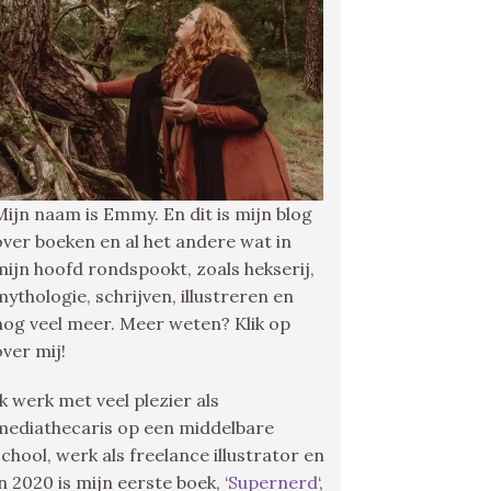
Mijn naam is Emmy. En dit is mijn blog
over boeken en al het andere wat in
mijn hoofd rondspookt, zoals hekserij,
mythologie, schrijven, illustreren en
nog veel meer. Meer weten? Klik op
over mij!
Ik werk met veel plezier als
mediathecaris op een middelbare
school, werk als freelance illustrator en
in 2020 is mijn eerste boek, ‘
Supernerd
‘,