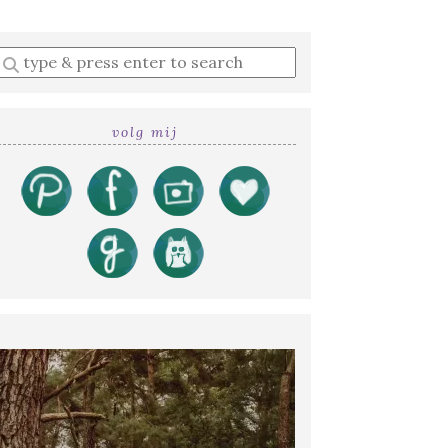
Enter
a
search
query
volg mij