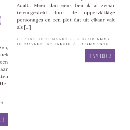
Adult.. Meer dan eens ben ik al zwaar
teleurgesteld door de oppervlakkige
)
personages en een plot dat uit elkaar valt
als […]
GEPOST OP 31 MAART 2015 DOOR
EMMY
IN
BOEKEN
,
RECENSIE
/
2 COMMENTS
gen,
boek
Lees verder »
 een
waar
tten
 Het
]
IN
r »