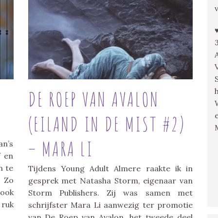
N
DE ROEP VAN AVALON
(EILAND IN DE MIST #2)
– MARA LI
an’s
f en
n te
Tijdens Young Adult Almere raakte ik in
. Zo
gesprek met Natasha Storm, eigenaar van
book
Storm Publishers. Zij was samen met
ruk
schrijfster Mara Li aanwezig ter promotie
van De Roep van Avalon, het tweede deel