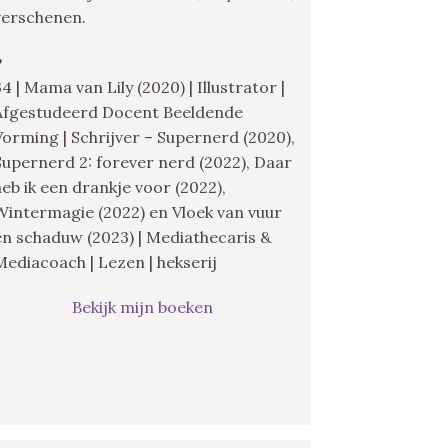
verschenen.
♥
34 | Mama van Lily (2020) | Illustrator |
Afgestudeerd Docent Beeldende
Vorming | Schrijver – Supernerd (2020),
Supernerd 2: forever nerd (2022), Daar
heb ik een drankje voor (2022),
Wintermagie (2022) en Vloek van vuur
en schaduw (2023) | Mediathecaris &
Mediacoach | Lezen | hekserij
Bekijk mijn boeken