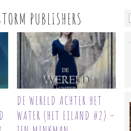
STORM PUBLISHERS
DE WERELD ACHTER HET
D
WATER (HET EILAND #2) –
R
JEN MINKMAN