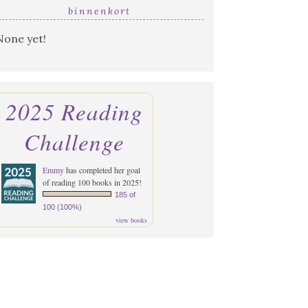
binnenkort
None yet!
2025 Reading
Challenge
Emmy
has completed her goal
of reading 100 books in 2025!
185 of
100 (100%)
view books