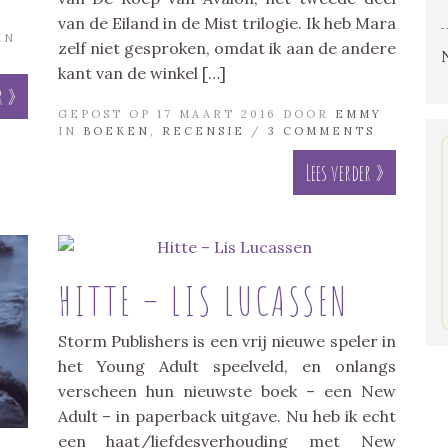
van de Eiland in de Mist trilogie. Ik heb Mara
IN
zelf niet gesproken, omdat ik aan de andere
kant van de winkel […]
r »
GEPOST OP 17 MAART 2016 DOOR
EMMY
IN
BOEKEN
,
RECENSIE
/
3 COMMENTS
Lees verder »
HITTE – LIS LUCASSEN
Storm Publishers is een vrij nieuwe speler in
het Young Adult speelveld, en onlangs
verscheen hun nieuwste boek – een New
Adult – in paperback uitgave. Nu heb ik echt
een haat/liefdesverhouding met New