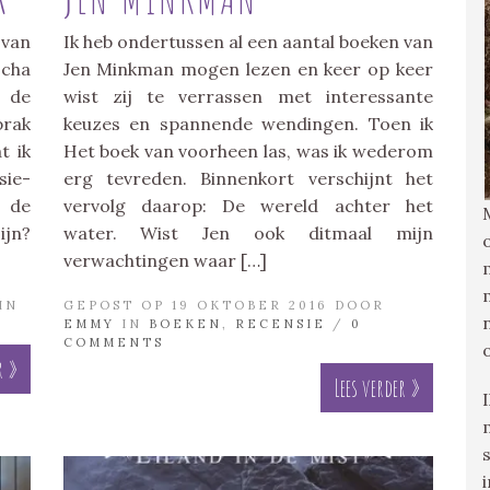
 van
Ik heb ondertussen al een aantal boeken van
cha
Jen Minkman mogen lezen en keer op keer
 de
wist zij te verrassen met interessante
prak
keuzes en spannende wendingen. Toen ik
t ik
Het boek van voorheen las, was ik wederom
sie-
erg tevreden. Binnenkort verschijnt het
 de
vervolg daarop: De wereld achter het
jn?
water. Wist Jen ook ditmaal mijn
verwachtingen waar […]
IN
GEPOST OP 19 OKTOBER 2016 DOOR
EMMY
IN
BOEKEN
,
RECENSIE
/
0
COMMENTS
r »
Lees verder »