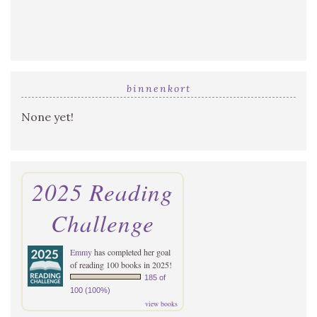
binnenkort
None yet!
2025 Reading
Challenge
Emmy
has completed her goal
of reading 100 books in 2025!
185 of
100 (100%)
view books