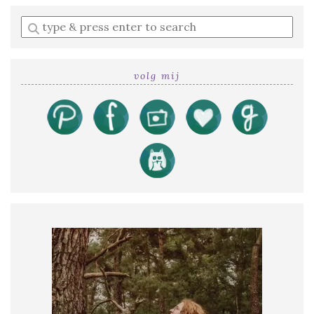
Enter
a
search
query
volg mij