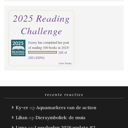
2025 Reading
Challenge
Emmy
has completed her goal
of reading 100 books in 2025!
185 of
100 (100%)
view books
recente reacties
Ky-er
op
Aquamarkers van de action
Lilian
op
Diersymboliek: de muis
Luna
op
Leesdoelen 2026 update #2