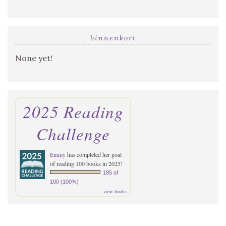
binnenkort
None yet!
2025 Reading
Challenge
Emmy
has completed her goal
of reading 100 books in 2025!
185 of
100 (100%)
view books