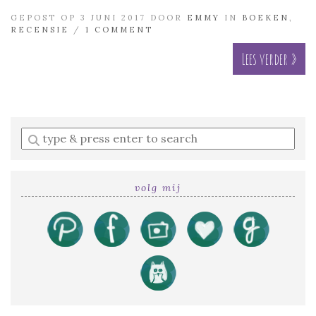
GEPOST OP 3 JUNI 2017 DOOR
EMMY
IN
BOEKEN
,
RECENSIE
/
1 COMMENT
Lees verder »
Enter
a
search
query
volg mij