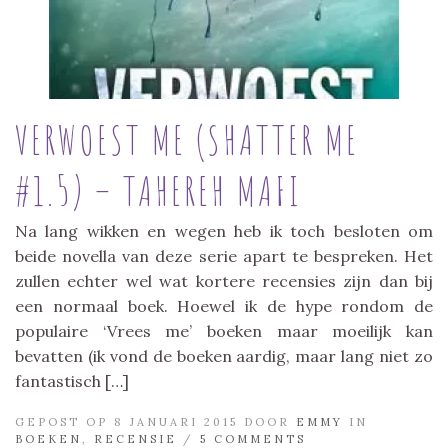
VERWOEST ME (SHATTER ME
#1.5) – TAHEREH MAFI
Na lang wikken en wegen heb ik toch besloten om
beide novella van deze serie apart te bespreken. Het
zullen echter wel wat kortere recensies zijn dan bij
een normaal boek. Hoewel ik de hype rondom de
populaire ‘Vrees me’ boeken maar moeilijk kan
bevatten (ik vond de boeken aardig, maar lang niet zo
fantastisch […]
GEPOST OP 8 JANUARI 2015 DOOR
EMMY
IN
BOEKEN
,
RECENSIE
/
5 COMMENTS