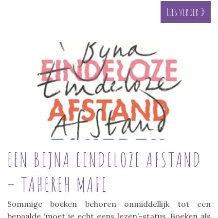
Lees verder »
EEN BIJNA EINDELOZE AFSTAND
– TAHEREH MAFI
Sommige boeken behoren onmiddellijk tot een
bepaalde ‘moet je echt eens lezen’-status. Boeken als