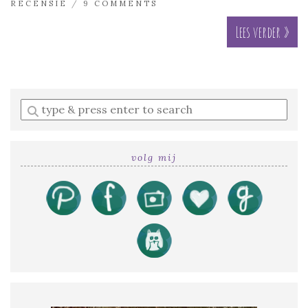
RECENSIE
/
9 COMMENTS
Lees verder »
Enter
a
search
query
volg mij