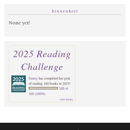
binnenkort
None yet!
2025 Reading
Challenge
Emmy
has completed her goal
of reading 100 books in 2025!
185 of
100 (100%)
view books