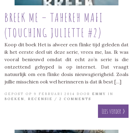
BREEK ME – TAHEREH MAFI
(TOUCHING JULIETTE #2)
Koop dit boek Het is alweer een flinke tijd geleden dat
ik het eerste deel uit deze serie, vrees me, las. Ik was
vooral benieuwd omdat dit echt zo’n serie is die
ontzettend gehyped is op internet. Dat vraagt
natuurlijk om een flinke dosis nieuwsgierigheid. Zoals
jullie misschien ook wel herinneren is dat ik best […]
GEPOST OP 9 FEBRUARI 2014 DOOR
EMMY
IN
BOEKEN
,
RECENSIE
/
2 COMMENTS
Lees verder »