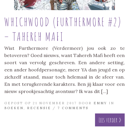
WHICHWOOD (FURTHERMORE #2)
– TAHEREH MAFI
Wist Furthermore (Verdermeer) jou ook zo te
betoveren? Goed nieuws, want Tahereh Mafi heeft een
soort van vervolg geschreven. Een andere setting,
een ander hoofdpersonage, meer YA dan jeugd en op
zichzelf staand, maar toch helemaal in de sfeer van.
En met terugkerende karakters. Ben jij klaar voor een
nieuw sprookjesachtig avontuur? Ik was dit […]
GEPOST OP 21 NOVEMBER 2017 DOOR
EMMY
IN
BOEKEN
,
RECENSIE
/
7 COMMENTS
Lees verder »