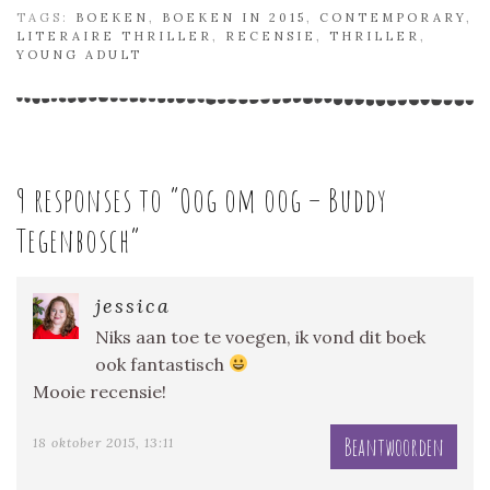
TAGS:
BOEKEN
,
BOEKEN IN 2015
,
CONTEMPORARY
,
LITERAIRE THRILLER
,
RECENSIE
,
THRILLER
,
YOUNG ADULT
9 responses to “
Oog om oog – Buddy
Tegenbosch
”
jessica
Niks aan toe te voegen, ik vond dit boek
ook fantastisch
Mooie recensie!
Beantwoorden
18 oktober 2015, 13:11