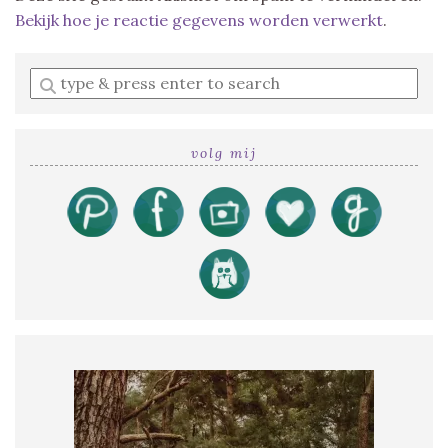
Bekijk hoe je reactie gegevens worden verwerkt
.
Enter
a
search
query
volg mij