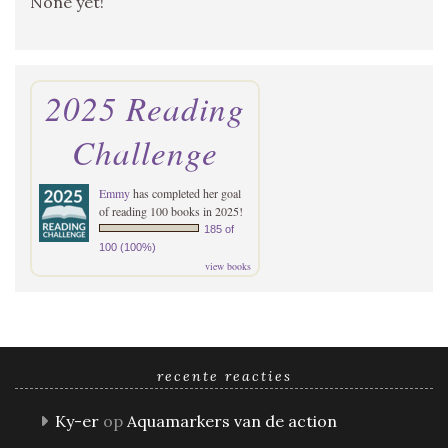
None yet!
2025 Reading
Challenge
Emmy
has completed her goal
of reading 100 books in 2025!
185 of
100 (100%)
view books
recente reacties
Ky-er
op
Aquamarkers van de action