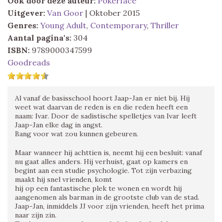
Ook door deze auteur:
Pokerface
Uitgever:
Van Goor
| Oktober 2015
Genres:
Young Adult
,
Contemporary
,
Thriller
Aantal pagina's:
304
ISBN:
9789000347599
Goodreads
Al vanaf de basisschool hoort Jaap-Jan er niet bij. Hij
weet wat daarvan de reden is en die reden heeft een
naam: Ivar. Door de sadistische spelletjes van Ivar leeft
Jaap-Jan elke dag in angst.
Bang voor wat zou kunnen gebeuren.
Maar wanneer hij achttien is, neemt hij een besluit: vanaf
nu gaat alles anders. Hij verhuist, gaat op kamers en
begint aan een studie psychologie. Tot zijn verbazing
maakt hij snel vrienden, komt
hij op een fantastische plek te wonen en wordt hij
aangenomen als barman in de grootste club van de stad.
Jaap-Jan, inmiddels JJ voor zijn vrienden, heeft het prima
naar zijn zin.