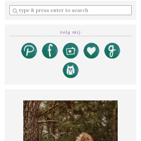
Enter
a
search
query
volg mij