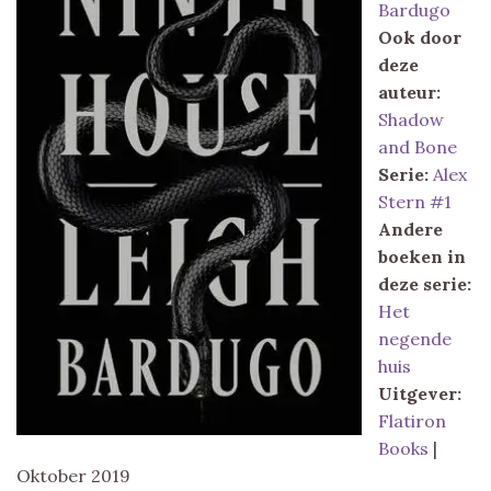
Bardugo
Ook door
deze
auteur:
Shadow
and Bone
Serie:
Alex
Stern #1
Andere
boeken in
deze serie:
Het
negende
huis
Uitgever:
Flatiron
Books
|
Oktober 2019