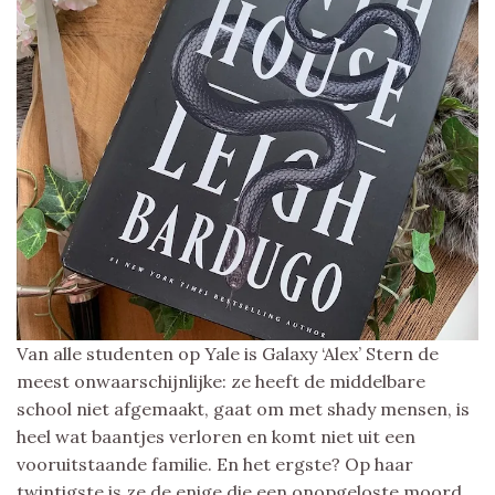
Van alle studenten op Yale is Galaxy ‘Alex’ Stern de
meest onwaarschijnlijke: ze heeft de middelbare
school niet afgemaakt, gaat om met shady mensen, is
heel wat baantjes verloren en komt niet uit een
vooruitstaande familie. En het ergste? Op haar
twintigste is ze de enige die een onopgeloste moord