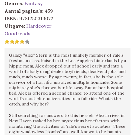
Genres:
Fantasy
Aantal pagina's:
459
ISBN:
9781250313072
Uitgave:
Hardcover
Goodreads
Galaxy “Alex” Stern is the most unlikely member of Yale’s
freshman class. Raised in the Los Angeles hinterlands by a
hippie mom, Alex dropped out of school early and into a
world of shady drug dealer boyfriends, dead-end jobs, and
much, much worse. By age twenty, in fact, she is the sole
survivor of a horrific, unsolved multiple homicide. Some
might say she’s thrown her life away. But at her hospital
bed, Alex is offered a second chance: to attend one of the
world’s most elite universities on a full ride. What’s the
catch, and why her?
Still searching for answers to this herself, Alex arrives in
New Haven tasked by her mysterious benefactors with
monitoring the activities of Yale’s secret societies. These
eight windowless “tombs” are well-known to be haunts