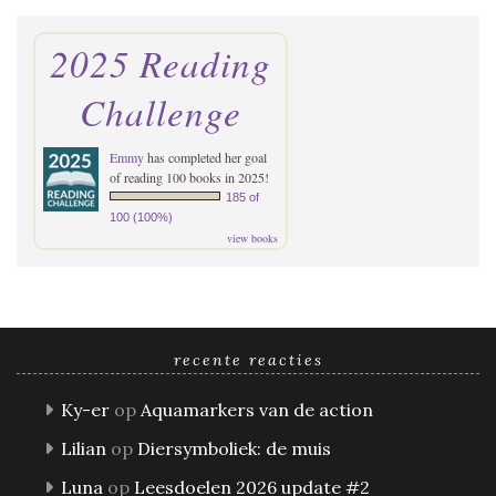
2025 Reading
Challenge
Emmy
has completed her goal
of reading 100 books in 2025!
185 of
100 (100%)
view books
recente reacties
Ky-er
op
Aquamarkers van de action
Lilian
op
Diersymboliek: de muis
Luna
op
Leesdoelen 2026 update #2