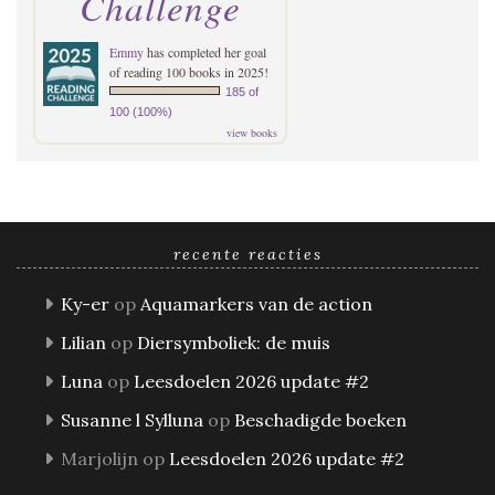
Challenge
Emmy
has completed her goal
of reading 100 books in 2025!
185 of
100 (100%)
view books
recente reacties
Ky-er
op
Aquamarkers van de action
Lilian
op
Diersymboliek: de muis
Luna
op
Leesdoelen 2026 update #2
Susanne l Sylluna
op
Beschadigde boeken
Marjolijn
op
Leesdoelen 2026 update #2