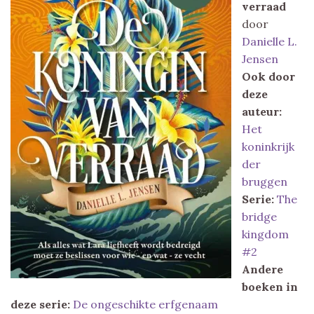
verraad
door
Danielle L.
Jensen
Ook door
deze
auteur:
Het
koninkrijk
der
bruggen
Serie:
The
bridge
kingdom
#2
Andere
boeken in
deze serie:
De ongeschikte erfgenaam