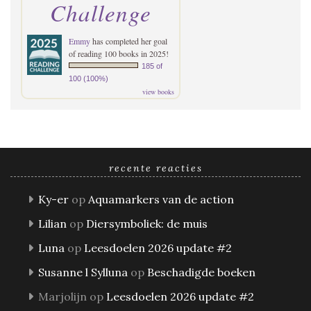
Challenge
Emmy
has completed her goal
of reading 100 books in 2025!
185 of
100 (100%)
view books
recente reacties
Ky-er
op
Aquamarkers van de action
Lilian
op
Diersymboliek: de muis
Luna
op
Leesdoelen 2026 update #2
Susanne l Sylluna
op
Beschadigde boeken
Marjolijn
op
Leesdoelen 2026 update #2