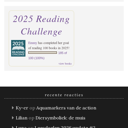
2025 Reading
Challenge
Emmy
has completed her goal
of reading 100 books in 2025!
185 of
100 (100%)
view books
recente reacties
Ky-er
op
Aquamarkers van de action
Lilian
op
Diersymboliek: de muis
Luna
op
Leesdoelen 2026 update #2