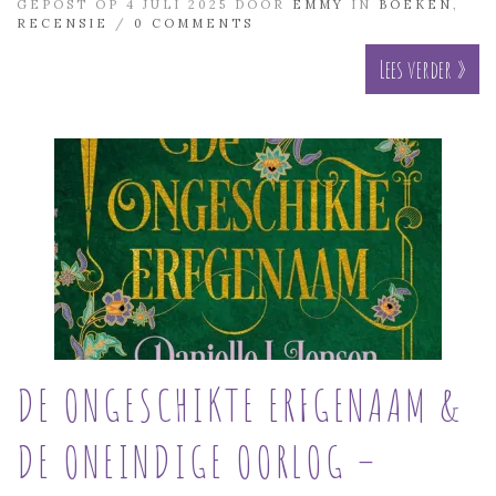
GEPOST OP 4 JULI 2025 DOOR
EMMY
IN
BOEKEN
,
RECENSIE
/
0 COMMENTS
Lees verder »
DE ONGESCHIKTE ERFGENAAM &
DE ONEINDIGE OORLOG –