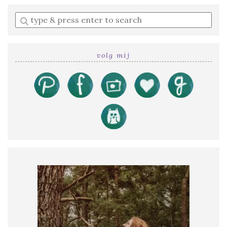
Enter
a
search
query
volg mij