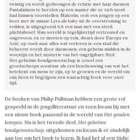
twintig en wordt gedwongen de relatie met haar daemon
Pantalaimon te herzien op een manier die ze zich nooit
had kunnen voorstellen. Malcolm, ooit een jongen op een
boot met de missie Lyra als baby uit de overstroming te
redden, is uitgegroeid tot een man met een sterk
plichtsbesef. Hun wereld is tegelijkertijd vertrouwd en
ongewoon, en ze moeten op reis, dwars door Europa en
Azië, op zoek naar alles wat verloren is: een stad die
beheerst wordt door daemonen, een geheim midden in de
woestijn en het mysterie van het ongrijpbare Stof.
Het geheime bondgenootschap is zowel een
grootscheeps avontuur als een beschouwing van wat het
betekent om mens te zijn, op te groeien en de wereld om
ons heen te begrijpen: een waarachtig boek voor onze
tijd.
De boeken van Philip Pullman hebben een grote rol
gespeeld in de jeugdliteratuur en toen kwam hij met
een nieuw boek passend in de wereld van
Het gouden
kompas
. Nu is het tweede deel,
Het geheime
bondgenootschap
, uitgekomen en kwam ik er eindelijk
aan toe om het boek te lezen. Ik had het al een tijdje