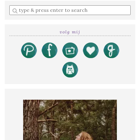
Enter
a
search
query
volg mij