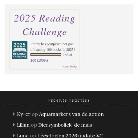
2025 Reading
Challenge
Emmy
has completed her goal
of reading 100 books in 2025!
185 of
100 (100%)
view books
recente reacties
Ky-er
op
Aquamarkers van de action
Lilian
op
Diersymboliek: de muis
Luna
op
Leesdoelen 2026 update #2