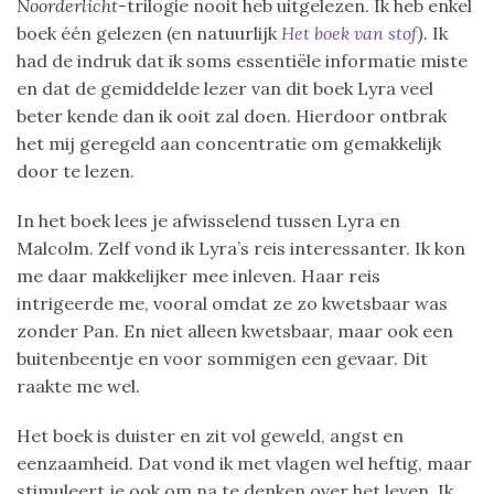
Noorderlicht-
trilogie nooit heb uitgelezen. Ik heb enkel
boek één gelezen (en natuurlijk
Het boek van stof
).
Ik
had de indruk dat ik soms essentiële informatie miste
en dat de gemiddelde lezer van dit boek Lyra veel
beter kende dan ik ooit zal doen. Hierdoor ontbrak
het mij geregeld aan concentratie om gemakkelijk
door te lezen.
In het boek lees je afwisselend tussen Lyra en
Malcolm. Zelf vond ik Lyra’s reis interessanter. Ik kon
me daar makkelijker mee inleven. Haar reis
intrigeerde me, vooral omdat ze zo kwetsbaar was
zonder Pan. En niet alleen kwetsbaar, maar ook een
buitenbeentje en voor sommigen een gevaar. Dit
raakte me wel.
Het boek is duister en zit vol geweld, angst en
eenzaamheid. Dat vond ik met vlagen wel heftig, maar
stimuleert je ook om na te denken over het leven. Ik