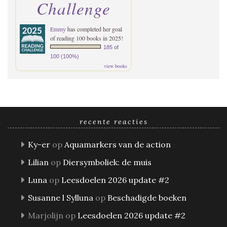
Challenge
Emmy
has completed her goal
of reading 100 books in 2025!
185 of
100 (100%)
view books
recente reacties
Ky-er
op
Aquamarkers van de action
Lilian
op
Diersymboliek: de muis
Luna
op
Leesdoelen 2026 update #2
Susanne l Sylluna
op
Beschadigde boeken
Marjolijn
op
Leesdoelen 2026 update #2