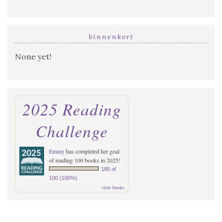
binnenkort
None yet!
2025 Reading
Challenge
Emmy
has completed her goal
of reading 100 books in 2025!
185 of
100 (100%)
view books