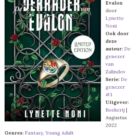
Evalon
door
Lynette
Noni
Ook door
deze
auteur:
De
genezer
van
Zalindov
Serie:
De
genezer
#3
Uitgever:
Boekerij
|
Augustus
2022
Genres:
Fantasy
,
Young Adult