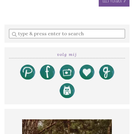
Enter
a
search
query
volg mij