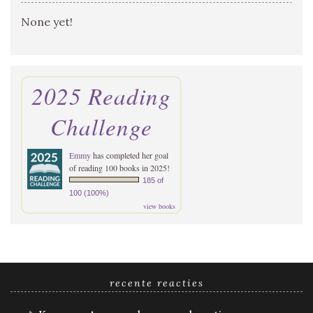
None yet!
2025 Reading
Challenge
Emmy
has completed her goal
of reading 100 books in 2025!
185 of
100 (100%)
view books
recente reacties