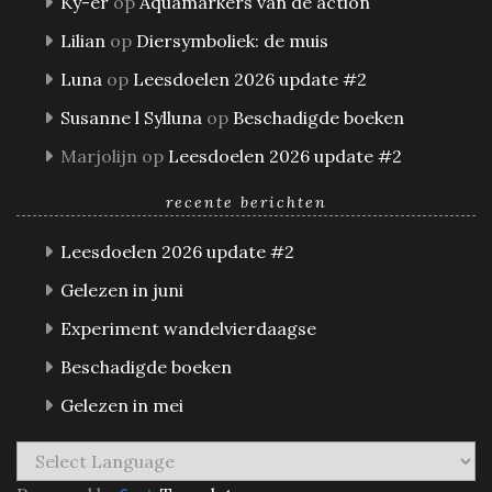
Ky-er
op
Aquamarkers van de action
Lilian
op
Diersymboliek: de muis
Luna
op
Leesdoelen 2026 update #2
Susanne l Sylluna
op
Beschadigde boeken
Marjolijn
op
Leesdoelen 2026 update #2
recente berichten
Leesdoelen 2026 update #2
Gelezen in juni
Experiment wandelvierdaagse
Beschadigde boeken
Gelezen in mei