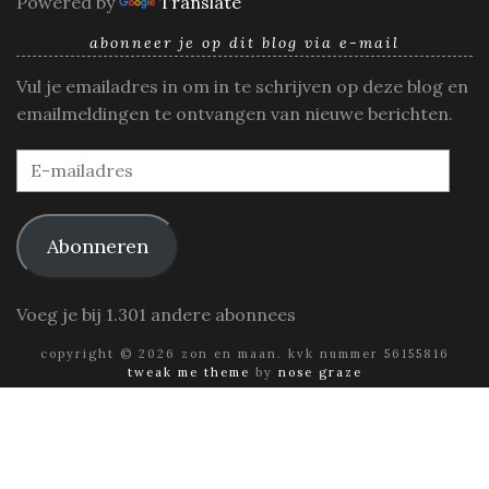
Powered by
Translate
abonneer je op dit blog via e-mail
Vul je emailadres in om in te schrijven op deze blog en
emailmeldingen te ontvangen van nieuwe berichten.
E-
mailadres
Abonneren
Voeg je bij 1.301 andere abonnees
copyright © 2026 zon en maan. kvk nummer 56155816
tweak me theme
by
nose graze