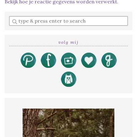
Bekijk hoe je reactie gegevens worden verwerkt
.
Enter
a
search
query
volg mij