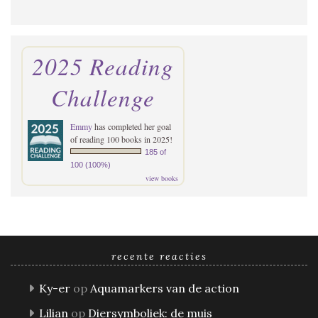
2025 Reading
Challenge
Emmy
has completed her goal
of reading 100 books in 2025!
185 of
100 (100%)
view books
recente reacties
Ky-er
op
Aquamarkers van de action
Lilian
op
Diersymboliek: de muis