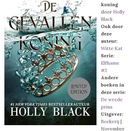
koning
door
Holly
Black
Ook door
deze
auteur:
Witte Kat
Serie:
Elfhame
#2
Andere
boeken in
deze serie:
De wrede
prins
Uitgever:
Boekerij
|
November