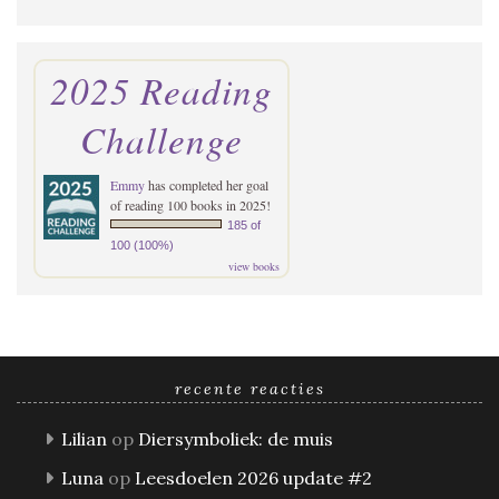
2025 Reading
Challenge
Emmy
has completed her goal
of reading 100 books in 2025!
185 of
100 (100%)
view books
recente reacties
Lilian
op
Diersymboliek: de muis
Luna
op
Leesdoelen 2026 update #2