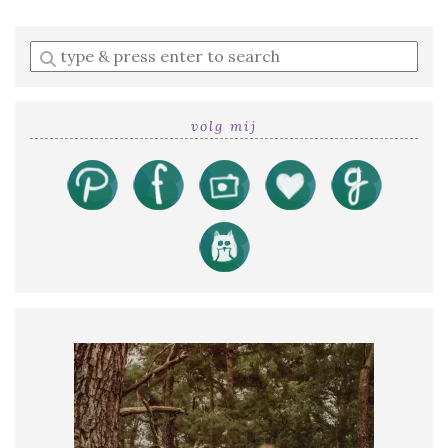
Enter
a
search
query
volg mij