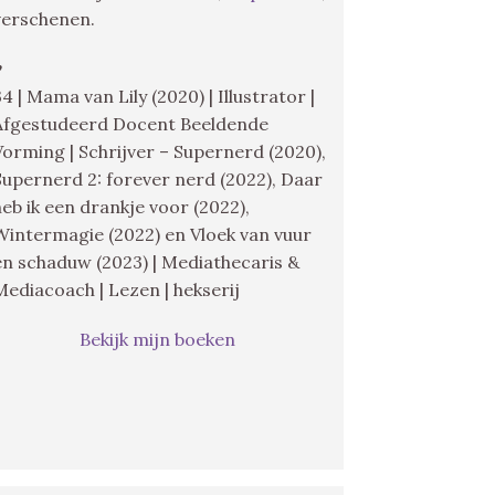
verschenen.
♥
34 | Mama van Lily (2020) | Illustrator |
Afgestudeerd Docent Beeldende
Vorming | Schrijver – Supernerd (2020),
Supernerd 2: forever nerd (2022), Daar
heb ik een drankje voor (2022),
Wintermagie (2022) en Vloek van vuur
en schaduw (2023) | Mediathecaris &
Mediacoach | Lezen | hekserij
Bekijk mijn boeken