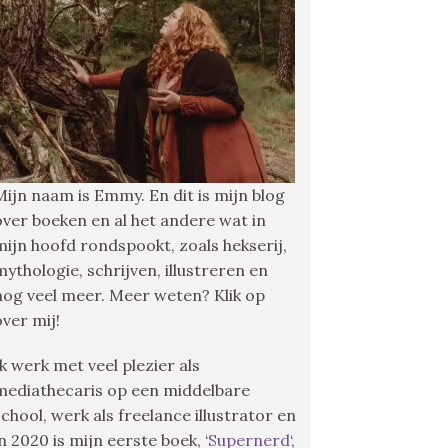
Mijn naam is Emmy. En dit is mijn blog
over boeken en al het andere wat in
mijn hoofd rondspookt, zoals hekserij,
mythologie, schrijven, illustreren en
nog veel meer. Meer weten? Klik op
over mij!
Ik werk met veel plezier als
mediathecaris op een middelbare
school, werk als freelance illustrator en
in 2020 is mijn eerste boek, ‘
Supernerd
‘,