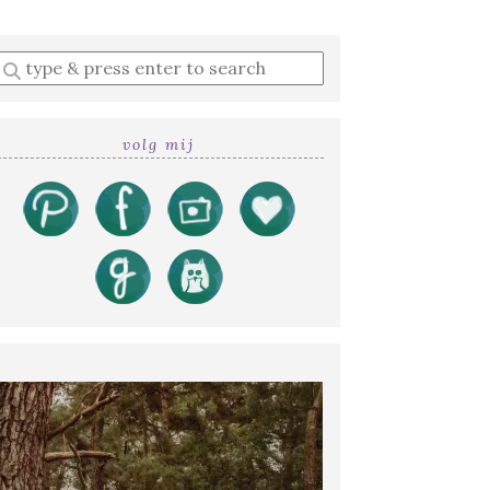
Enter
a
search
query
volg mij