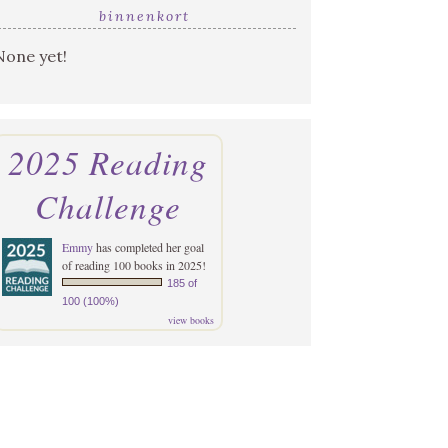
binnenkort
None yet!
2025 Reading
Challenge
Emmy
has completed her goal
of reading 100 books in 2025!
185 of
100 (100%)
view books