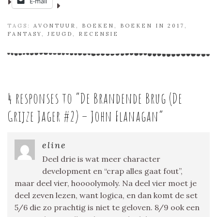
E-mail
TAGS:
AVONTUUR
,
BOEKEN
,
BOEKEN IN 2017
,
FANTASY
,
JEUGD
,
RECENSIE
4 responses to “
De Brandende Brug (De
Grijze Jager #2) – John Flanagan
”
eline
Deel drie is wat meer character
development en “crap alles gaat fout”,
maar deel vier, hoooolymoly. Na deel vier moet je
deel zeven lezen, want logica, en dan komt de set
5/6 die zo prachtig is niet te geloven. 8/9 ook een