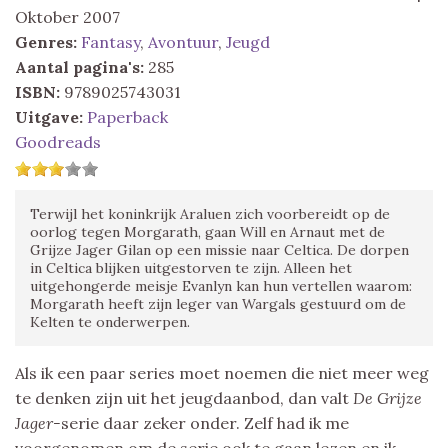
Oktober 2007
Genres:
Fantasy
,
Avontuur
,
Jeugd
Aantal pagina's:
285
ISBN:
9789025743031
Uitgave:
Paperback
Goodreads
Terwijl het koninkrijk Araluen zich voorbereidt op de
oorlog tegen Morgarath, gaan Will en Arnaut met de
Grijze Jager Gilan op een missie naar Celtica. De dorpen
in Celtica blijken uitgestorven te zijn. Alleen het
uitgehongerde meisje Evanlyn kan hun vertellen waarom:
Morgarath heeft zijn leger van Wargals gestuurd om de
Kelten te onderwerpen.
Als ik een paar series moet noemen die niet meer weg
te denken zijn uit het jeugdaanbod, dan valt
De Grijze
Jager-
serie daar zeker onder. Zelf had ik me
voorgenomen om de serie ook te gaan lezen en ik