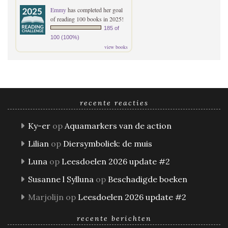
Emmy
has completed her goal
of reading 100 books in 2025!
185 of
100 (100%)
view books
recente reacties
Ky-er
op
Aquamarkers van de action
Lilian
op
Diersymboliek: de muis
Luna
op
Leesdoelen 2026 update #2
Susanne l Sylluna
op
Beschadigde boeken
Marjolijn
op
Leesdoelen 2026 update #2
recente berichten