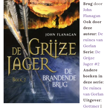
Brug
door
John
Flanagan
Ook door
deze
auteur:
De
ruïnes van
Gorlan
Serie:
De
Grijze
Jager #2
Andere
boeken in
deze serie:
De ruïnes
van Gorlan
Uitgever:
Gottmer
|