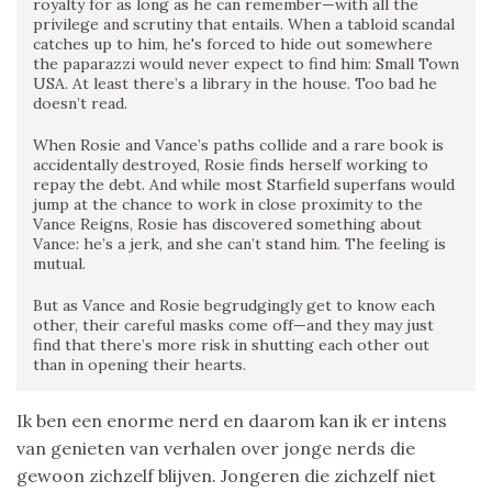
royalty for as long as he can remember—with all the
privilege and scrutiny that entails. When a tabloid scandal
catches up to him, he's forced to hide out somewhere
the paparazzi would never expect to find him: Small Town
USA. At least there’s a library in the house. Too bad he
doesn’t read.
When Rosie and Vance’s paths collide and a rare book is
accidentally destroyed, Rosie finds herself working to
repay the debt. And while most Starfield superfans would
jump at the chance to work in close proximity to the
Vance Reigns, Rosie has discovered something about
Vance: he’s a jerk, and she can’t stand him. The feeling is
mutual.
But as Vance and Rosie begrudgingly get to know each
other, their careful masks come off—and they may just
find that there’s more risk in shutting each other out
than in opening their hearts.
Ik ben een enorme nerd en daarom kan ik er intens
van genieten van verhalen over jonge nerds die
gewoon zichzelf blijven. Jongeren die zichzelf niet