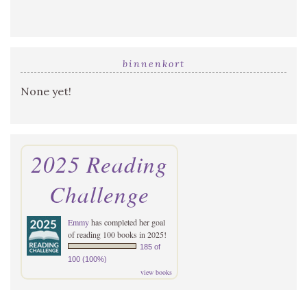
binnenkort
None yet!
2025 Reading
Challenge
Emmy
has completed her goal
of reading 100 books in 2025!
185 of
100 (100%)
view books