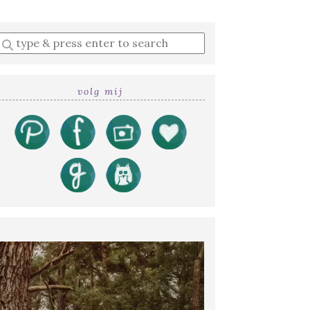
Enter
a
search
query
volg mij