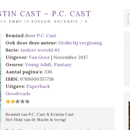
TIN CAST – P.C. CAST
OOR
EMMY
IN
BOEKEN
,
RECENSIE
/
8
Bemind
door
P.C. Cast
Ook door deze auteur:
Godin bij vergissing
Serie:
Andere wereld #1
Uitgever:
Van Goor
| November 2017
Genres:
Young Adult
,
Fantasy
Aantal pagina's:
336
ISBN:
9789000357758
Uitgave:
Paperback
Goodreads
Bemind van P.C. Cast & Kristin Cast
Het Huis van de Nacht is terug!