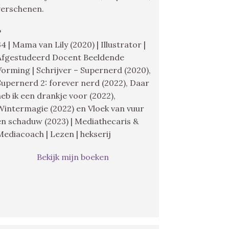
verschenen.
♥
34 | Mama van Lily (2020) | Illustrator |
Afgestudeerd Docent Beeldende
Vorming | Schrijver – Supernerd (2020),
Supernerd 2: forever nerd (2022), Daar
heb ik een drankje voor (2022),
Wintermagie (2022) en Vloek van vuur
en schaduw (2023) | Mediathecaris &
Mediacoach | Lezen | hekserij
Bekijk mijn boeken