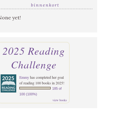
binnenkort
None yet!
2025 Reading
Challenge
Emmy
has completed her goal
of reading 100 books in 2025!
185 of
100 (100%)
view books