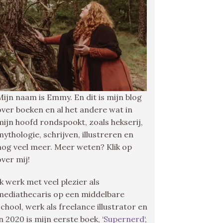
Mijn naam is Emmy. En dit is mijn blog
over boeken en al het andere wat in
mijn hoofd rondspookt, zoals hekserij,
mythologie, schrijven, illustreren en
nog veel meer. Meer weten? Klik op
over mij!
Ik werk met veel plezier als
mediathecaris op een middelbare
school, werk als freelance illustrator en
in 2020 is mijn eerste boek, ‘
Supernerd
‘,