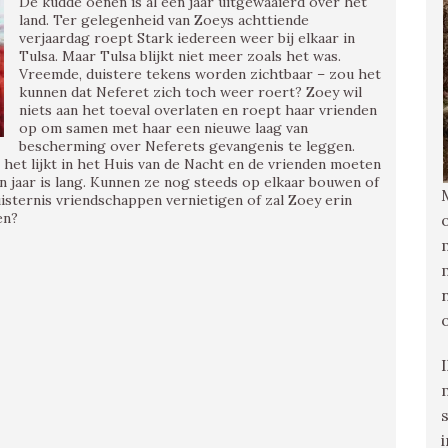
De kudde oenen is al een jaar uitgewaaierd over het
land. Ter gelegenheid van Zoeys achttiende
verjaardag roept Stark iedereen weer bij elkaar in
Tulsa. Maar Tulsa blijkt niet meer zoals het was.
Vreemde, duistere tekens worden zichtbaar – zou het
kunnen dat Neferet zich toch weer roert? Zoey wil
niets aan het toeval overlaten en roept haar vrienden
op om samen met haar een nieuwe laag van
bescherming over Neferets gevangenis te leggen.
t het lijkt in het Huis van de Nacht en de vrienden moeten
n jaar is lang. Kunnen ze nog steeds op elkaar bouwen of
duisternis vriendschappen vernietigen of zal Zoey erin
en?