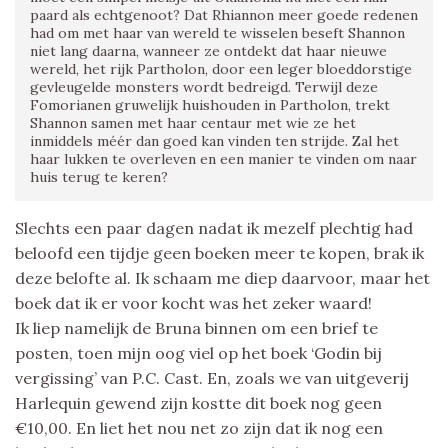
paard als echtgenoot? Dat Rhiannon meer goede redenen
had om met haar van wereld te wisselen beseft Shannon
niet lang daarna, wanneer ze ontdekt dat haar nieuwe
wereld, het rijk Partholon, door een leger bloeddorstige
gevleugelde monsters wordt bedreigd. Terwijl deze
Fomorianen gruwelijk huishouden in Partholon, trekt
Shannon samen met haar centaur met wie ze het
inmiddels méér dan goed kan vinden ten strijde. Zal het
haar lukken te overleven en een manier te vinden om naar
huis terug te keren?
Slechts een paar dagen nadat ik mezelf plechtig had
beloofd een tijdje geen boeken meer te kopen, brak ik
deze belofte al. Ik schaam me diep daarvoor, maar het
boek dat ik er voor kocht was het zeker waard!
Ik liep namelijk de Bruna binnen om een brief te
posten, toen mijn oog viel op het boek ‘Godin bij
vergissing’ van P.C. Cast. En, zoals we van uitgeverij
Harlequin gewend zijn kostte dit boek nog geen
€10,00. En liet het nou net zo zijn dat ik nog een