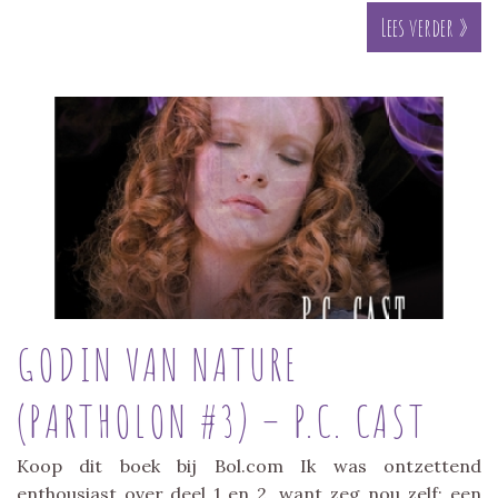
Lees verder »
GODIN VAN NATURE
(PARTHOLON #3) – P.C. CAST
Koop dit boek bij Bol.com Ik was ontzettend
enthousiast over deel 1 en 2, want zeg nou zelf: een