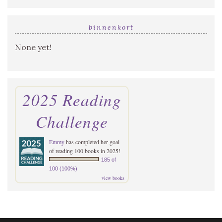
binnenkort
None yet!
2025 Reading
Challenge
Emmy
has completed her goal
of reading 100 books in 2025!
185 of
100 (100%)
view books