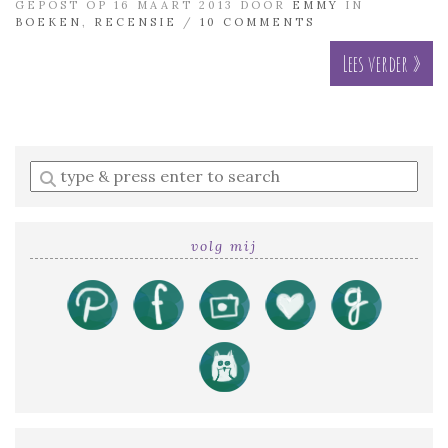
GEPOST OP 16 MAART 2013 DOOR
EMMY
IN
BOEKEN
,
RECENSIE
/
10 COMMENTS
Lees verder »
Enter
a
search
query
volg mij