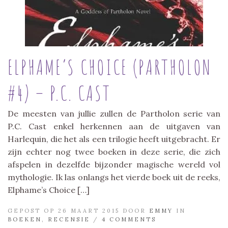
ELPHAME’S CHOICE (PARTHOLON
#4) – P.C. CAST
De meesten van jullie zullen de Partholon serie van
P.C. Cast enkel herkennen aan de uitgaven van
Harlequin, die het als een trilogie heeft uitgebracht. Er
zijn echter nog twee boeken in deze serie, die zich
afspelen in dezelfde bijzonder magische wereld vol
mythologie. Ik las onlangs het vierde boek uit de reeks,
Elphame’s Choice […]
GEPOST OP 26 MAART 2015 DOOR
EMMY
IN
BOEKEN
,
RECENSIE
/
4 COMMENTS