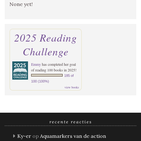
None yet!
2025 Reading
Challenge
Emmy
has completed her goal
of reading 100 books in 2025!
185 of
100 (100%)
view books
recente reacties
Ky-er
op
Aquamarkers van de action