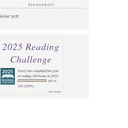
binnenkort
None yet!
2025 Reading
Challenge
Emmy
has completed her goal
of reading 100 books in 2025!
185 of
100 (100%)
view books