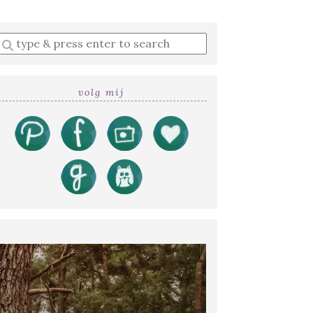
Enter
a
search
query
volg mij