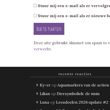
Stuur mij een e-mail als er vervolgre
Stuur mij een e-mail als er nieuwe b
Deze site gebruikt Akismet om spam te
verwerkt
.
recente reacties
Ky-er
op
Aquamarkers van de action
Lilian
op
Diersymboliek: de muis
Luna
op
Leesdoelen 2026 update #2