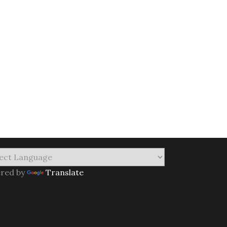
red by
Translate