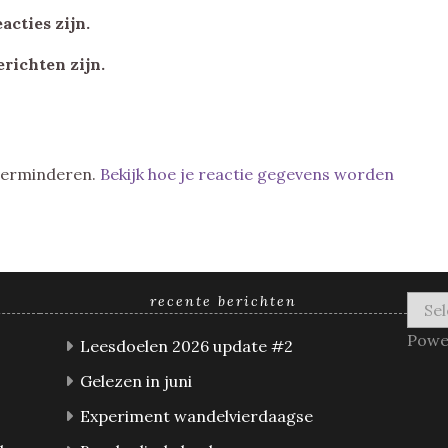
acties zijn.
erichten zijn.
 verminderen.
Bekijk hoe je reactie gegevens worden
recente berichten
Powe
Leesdoelen 2026 update #2
Gelezen in juni
Experiment wandelvierdaagse