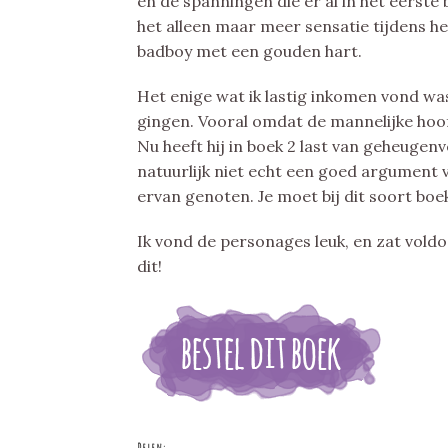
en de spanningen die er al in het eers
het alleen maar meer sensatie tijdens he
badboy met een gouden hart.
Het enige wat ik lastig inkomen vond was
gingen. Vooral omdat de mannelijke hoof
Nu heeft hij in boek 2 last van geheugenve
natuurlijk niet echt een goed argument v
ervan genoten. Je moet bij dit soort boe
Ik vond de personages leuk, en zat vold
dit!
Delen: