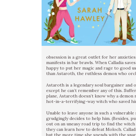
obsession is a great outlet for her anxietie
manifests in bar brawls. When Calladia sav
happy to put her magic and rage to good use 
than Astaroth, the ruthless demon who orche
Astaroth is a legendary soul bargainer and
except he can’t remember any of this. Suffe
plane, Astaroth doesn’t know why a demon n
hot-in-a-terrifying-way witch who saved h
Unable to leave anyone in such a vulnerabl
grudgingly decides to help him. (Besides, p
out on an uneasy road trip to find the wit
they can learn how to defeat Moloch. Calladia
but the more time she spends with the snar