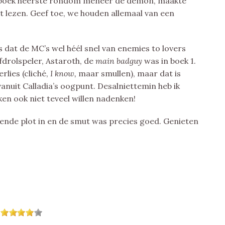
te boek heerste rondom meneer de demon, maakte
t lezen. Geef toe, we houden allemaal van een
 dat de MC’s wel héél snel van enemies to lovers
drolspeler, Astaroth, de
main badguy
was in boek 1.
rlies (cliché,
I know,
maar smullen), maar dat is
anuit Calladia’s oogpunt. Desalniettemin heb ik
ken ook niet teveel willen nadenken!
oende plot in en de smut was precies goed. Genieten