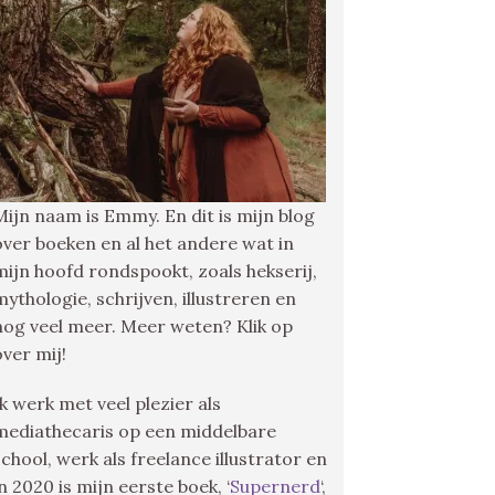
Mijn naam is Emmy. En dit is mijn blog
over boeken en al het andere wat in
mijn hoofd rondspookt, zoals hekserij,
mythologie, schrijven, illustreren en
nog veel meer. Meer weten? Klik op
over mij!
Ik werk met veel plezier als
mediathecaris op een middelbare
school, werk als freelance illustrator en
in 2020 is mijn eerste boek, ‘
Supernerd
‘,