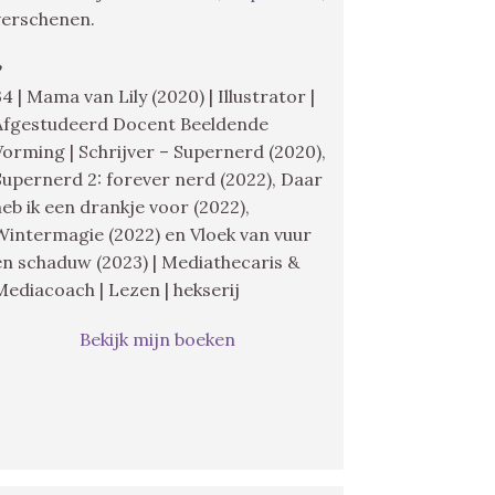
verschenen.
♥
34 | Mama van Lily (2020) | Illustrator |
Afgestudeerd Docent Beeldende
Vorming | Schrijver – Supernerd (2020),
Supernerd 2: forever nerd (2022), Daar
heb ik een drankje voor (2022),
Wintermagie (2022) en Vloek van vuur
en schaduw (2023) | Mediathecaris &
Mediacoach | Lezen | hekserij
Bekijk mijn boeken