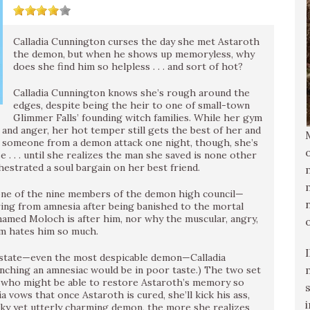
Calladia Cunnington curses the day she met Astaroth
the demon, but when he shows up memoryless, why
does she find him so helpless . . . and sort of hot?
Calladia Cunnington knows she’s rough around the
edges, despite being the heir to one of small-town
Glimmer Falls’ founding witch families. While her gym
s and anger, her hot temper still gets the best of her and
es someone from a demon attack one night, though, she’s
. . . until she realizes the man she saved is none other
strated a soul bargain on her best friend.
 one of the nine members of the demon high council—
ring from amnesia after being banished to the mortal
amed Moloch is after him, nor why the muscular, angry,
im hates him so much.
e state—even the most despicable demon—Calladia
unching an amnesiac would be in poor taste.) The two set
ch who might be able to restore Astaroth’s memory so
 vows that once Astaroth is cured, she’ll kick his ass,
ky yet utterly charming demon, the more she realizes