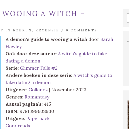
O WOOING A WITCH –
MY
IN
BOEKEN
,
RECENSIE
/
0 COMMENTS
A demon's guide to wooing a witch
door
Sarah
Hawley
Ook door deze auteur:
A witch's guide to fake
dating a demon
Serie:
Glimmer Falls #2
Andere boeken in deze serie:
A witch's guide to
fake dating a demon
Uitgever:
Gollancz
| November 2023
Genres:
Romantasy
Aantal pagina's:
415
ISBN:
9781399608930
Uitgave:
Paperback
Goodreads