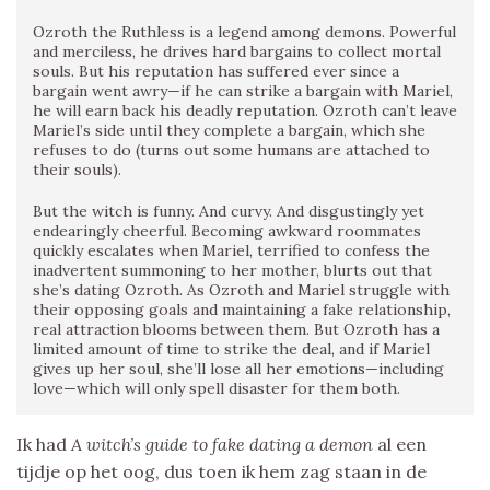
Ozroth the Ruthless is a legend among demons. Powerful
and merciless, he drives hard bargains to collect mortal
souls. But his reputation has suffered ever since a
bargain went awry—if he can strike a bargain with Mariel,
he will earn back his deadly reputation. Ozroth can’t leave
Mariel’s side until they complete a bargain, which she
refuses to do (turns out some humans are attached to
their souls).
But the witch is funny. And curvy. And disgustingly yet
endearingly cheerful. Becoming awkward roommates
quickly escalates when Mariel, terrified to confess the
inadvertent summoning to her mother, blurts out that
she’s dating Ozroth. As Ozroth and Mariel struggle with
their opposing goals and maintaining a fake relationship,
real attraction blooms between them. But Ozroth has a
limited amount of time to strike the deal, and if Mariel
gives up her soul, she’ll lose all her emotions—including
love—which will only spell disaster for them both.
Ik had
A witch’s guide to fake dating a demon
al een
tijdje op het oog, dus toen ik hem zag staan in de