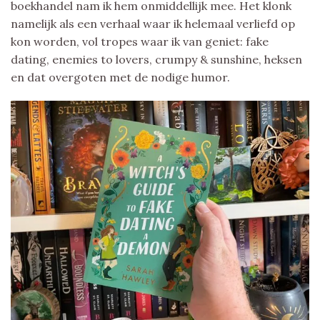
boekhandel nam ik hem onmiddellijk mee. Het klonk
namelijk als een verhaal waar ik helemaal verliefd op
kon worden, vol tropes waar ik van geniet: fake
dating, enemies to lovers, crumpy & sunshine, heksen
en dat overgoten met de nodige humor.