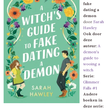
fake
dating a
demon
door
Sarah
Hawley
Ook door
deze
auteur:
A
demon's
guide to
wooing a
witch
Serie:
Glimmer
Falls #1
Andere
boeken in
deze serie: