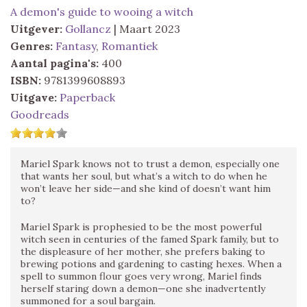
A demon's guide to wooing a witch
Uitgever:
Gollancz
| Maart 2023
Genres:
Fantasy
,
Romantiek
Aantal pagina's:
400
ISBN:
9781399608893
Uitgave:
Paperback
Goodreads
Mariel Spark knows not to trust a demon, especially one
that wants her soul, but what’s a witch to do when he
won’t leave her side—and she kind of doesn’t want him
to?
Mariel Spark is prophesied to be the most powerful
witch seen in centuries of the famed Spark family, but to
the displeasure of her mother, she prefers baking to
brewing potions and gardening to casting hexes. When a
spell to summon flour goes very wrong, Mariel finds
herself staring down a demon—one she inadvertently
summoned for a soul bargain.