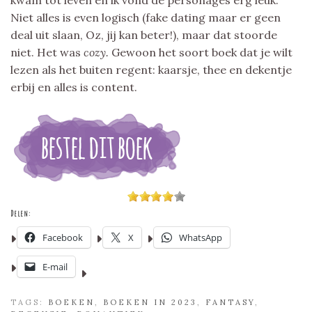
kwam tot leven en ik vond de personages erg leuk.
Niet alles is even logisch (fake dating maar er geen
deal uit slaan, Oz, jij kan beter!), maar dat stoorde
niet. Het was
cozy.
Gewoon het soort boek dat je wilt
lezen als het buiten regent: kaarsje, thee en dekentje
erbij en alles is content.
Delen:
Facebook
X
WhatsApp
E-mail
TAGS:
BOEKEN
,
BOEKEN IN 2023
,
FANTASY
,