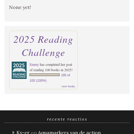
None yet!
2025 Reading
Challenge
Emmy
has completed her goal
of reading 100 books in 2025!
185 of
100 (100%)
view books
recente reacties
Ky-er
op
Aquamarkers van de action