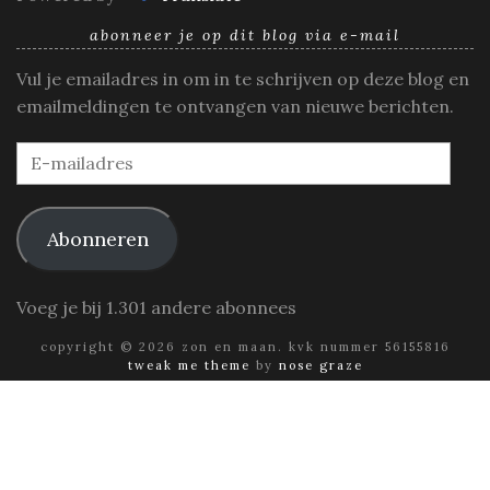
abonneer je op dit blog via e-mail
Vul je emailadres in om in te schrijven op deze blog en
emailmeldingen te ontvangen van nieuwe berichten.
E-
mailadres
Abonneren
Voeg je bij 1.301 andere abonnees
copyright © 2026 zon en maan. kvk nummer 56155816
tweak me theme
by
nose graze