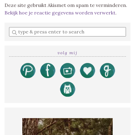
Deze site gebruikt Akismet om spam te verminderen.
Bekijk hoe je reactie gegevens worden verwerkt
.
Enter
a
search
query
volg mij