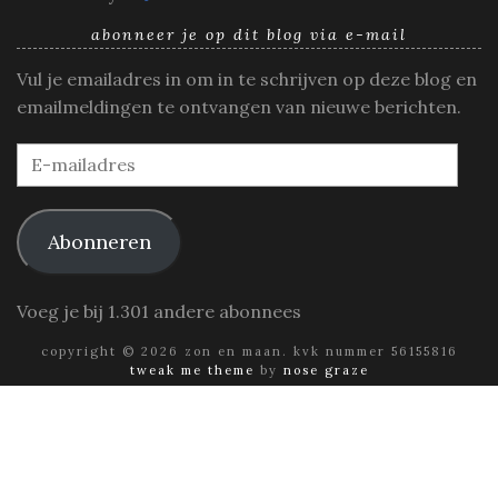
abonneer je op dit blog via e-mail
Vul je emailadres in om in te schrijven op deze blog en
emailmeldingen te ontvangen van nieuwe berichten.
E-
mailadres
Abonneren
Voeg je bij 1.301 andere abonnees
copyright © 2026 zon en maan. kvk nummer 56155816
tweak me theme
by
nose graze