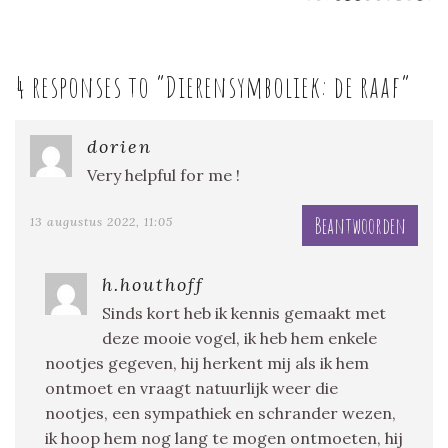
4 responses to “
Dierensymboliek: de raaf
”
dorien
Very helpful for me !
Beantwoorden
13 augustus 2022, 11:05
h.houthoff
Sinds kort heb ik kennis gemaakt met
deze mooie vogel, ik heb hem enkele
nootjes gegeven, hij herkent mij als ik hem
ontmoet en vraagt natuurlijk weer die
nootjes, een sympathiek en schrander wezen,
ik hoop hem nog lang te mogen ontmoeten, hij