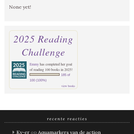
None yet!
2025 Reading
Challenge
Emmy
has completed her goal
of reading 100 books in 2025!
185 of
100 (100%)
view books
recente reacties
Ky-er
op
Aquamarkers van de action