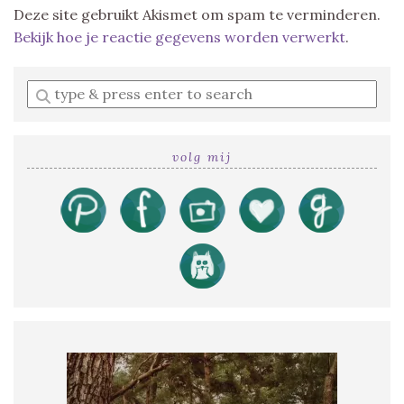
Deze site gebruikt Akismet om spam te verminderen.
Bekijk hoe je reactie gegevens worden verwerkt
.
Enter
a
search
query
volg mij