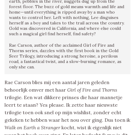
earth, pebbles in the river, nuggets dug up from the
forest floor. The buzz of gold means warmth and life and
home—until everything is ripped away by a man who
wants to control her. Left with nothing, Lee disguises
herself as a boy and takes to the trail across the country.
Gold was discovered in California, and where else could
such a magical girl find herself, find safety?
Rae Carson, author of the acclaimed Girl of Fire and
Thorns series, dazzles with the first book in the Gold
Seer Trilogy, introducing a strong heroine, a perilous
road, a fantastical twist, and a slow-burning romance, as
only she can.
Rae Carson blies mij een aantal jaren geleden
behoorlijk omver met haar
Girl of Fire and Thorns
trilogie. Een wat dikkere prinses die haar mannetje
leert te staan? Yes please. Ik zette haar nieuwste
trilogie toen ook snel op mijn wishlist, zonder echt
gekeken te hebben waar het nou over ging. Dus toen ik
Walk on Earth a Stranger
kocht, wist ik eigenlijk niet
waar het boek over ging. En later bedacht ik me; is dit