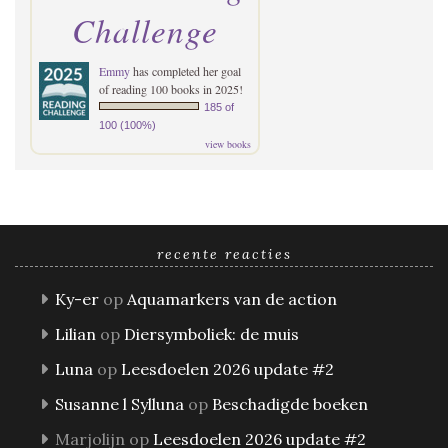
Challenge
Emmy
has completed her goal
of reading 100 books in 2025!
185 of
100 (100%)
view books
recente reacties
Ky-er
op
Aquamarkers van de action
Lilian
op
Diersymboliek: de muis
Luna
op
Leesdoelen 2026 update #2
Susanne l Sylluna
op
Beschadigde boeken
Marjolijn
op
Leesdoelen 2026 update #2