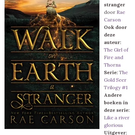
stranger
door
Rae
Carson
Ook door
deze
auteur:
The Girl of
Fire and
Thorns
Serie:
The
Gold Seer
Trilogy #1
Andere
boeken in
deze serie:
Like a river
glorious
Uitgever: