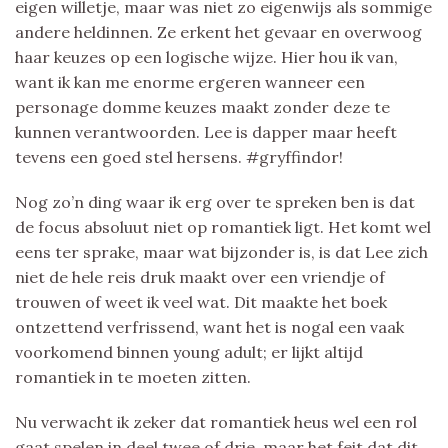
eigen willetje, maar was niet zo eigenwijs als sommige
andere heldinnen. Ze erkent het gevaar en overwoog
haar keuzes op een logische wijze. Hier hou ik van,
want ik kan me enorme ergeren wanneer een
personage domme keuzes maakt zonder deze te
kunnen verantwoorden. Lee is dapper maar heeft
tevens een goed stel hersens. #gryffindor!
Nog zo’n ding waar ik erg over te spreken ben is dat
de focus absoluut niet op romantiek ligt. Het komt wel
eens ter sprake, maar wat bijzonder is, is dat Lee zich
niet de hele reis druk maakt over een vriendje of
trouwen of weet ik veel wat. Dit maakte het boek
ontzettend verfrissend, want het is nogal een vaak
voorkomend binnen young adult; er lijkt altijd
romantiek in te moeten zitten.
Nu verwacht ik zeker dat romantiek heus wel een rol
gaat spelen in deel twee of drie, maar het feit dat dit