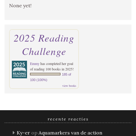
None yet!
2025 Reading
Challenge
Emmy
has completed her goal
of reading 100 books in 2025!
185 of
100 (100%)
view books
recente reacties
Ky-er
op
Aquamarkers van de action