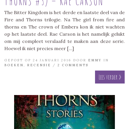
THORNS #3) – RAE CARSON
The Bitter Kingdom is het derde en laatste deel van de
Fire and Thorns trilogie. Na The girl from fire and
thorns en The crown of Embers kon ik niet wachten
op het laatste deel. Rae Carson is het namelijk gelukt
om mij compleet verslaafd te maken aan deze serie.
Hoewel ik niet precies meer […]
GEPOST OP 24 JANUARI 2016 DOOR
EMMY
IN
BOEKEN
,
RECENSIE
/
2 COMMENTS
Lees verder »