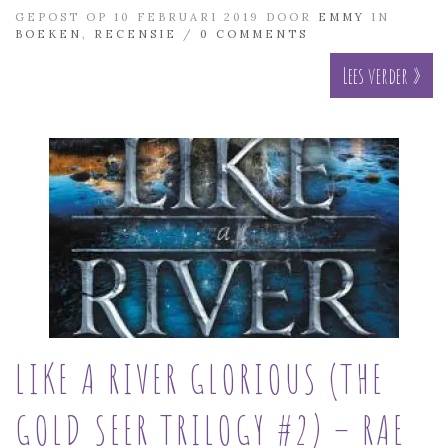
GEPOST OP 10 FEBRUARI 2019 DOOR
EMMY
IN
BOEKEN
,
RECENSIE
/
0 COMMENTS
Lees verder »
LIKE A RIVER GLORIOUS (THE
GOLD SEER TRILOGY #2) – RAE