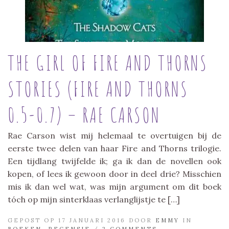
THE GIRL OF FIRE AND THORNS
STORIES (FIRE AND THORNS
0.5-0.7) – RAE CARSON
Rae Carson wist mij helemaal te overtuigen bij de
eerste twee delen van haar Fire and Thorns trilogie.
Een tijdlang twijfelde ik; ga ik dan de novellen ook
kopen, of lees ik gewoon door in deel drie? Misschien
mis ik dan wel wat, was mijn argument om dit boek
tóch op mijn sinterklaas verlanglijstje te […]
GEPOST OP 17 JANUARI 2016 DOOR
EMMY
IN
BOEKEN
,
RECENSIE
/
2 COMMENTS