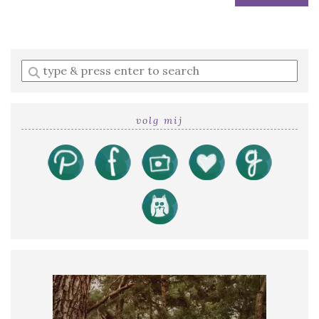
Enter
a
search
query
volg mij